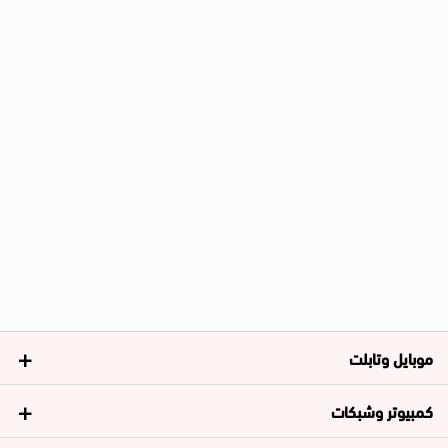
موبايل وتابلت
كمبيوتر وشبكات