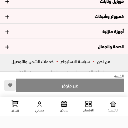
موبايل وتابلت
كمبيوتر وشبكات
أجهزة منزلية
الصحة والجمال
من نحن
سياسة الاسترجاع
خدمات الشحن والتوصيل
سياسات الخصوصية
فروع الغزاوي
عروض الغزاوي
الكميه
المساعدة
ڤاليو
أسئلة شائعة
غير متوفر
تواصل معانا
شارع المكاتب, الزقازيق , الشرقية, مصر
عرض علي الخريطه
الرئيسية
الاقسام
عروض
حسابي
السله
01204444695
01204444696