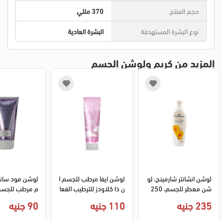
حجم المنتج
370 مللي
نوع البشرة المستهدفة
البشرة العادية
المزيد من كريم ولوشن الجسم
لوشن انشانتر شارمينج، لو
لوشن ايفا مرطب للجسم ا
لوشن مود سانت
شن معطر للجسم، 250 
ن ذا كلاودز للترطيب الفعا
مل.
ل، 240 مل .
م .
235 جنيه
110 جنيه
90 جنيه