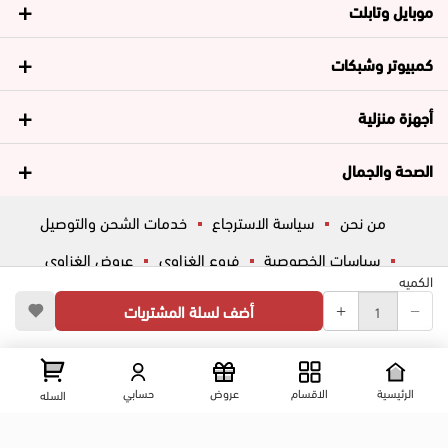
موبايل وتابلت
كمبيوتر وشبكات
أجهزة منزلية
الصحة والجمال
من نحن
سياسة الاسترجاع
خدمات الشحن والتوصيل
سياسات الخصوصية
فروع الغزاوي
عروض الغزاوي
الكميه
المساعدة
ڤاليو
أسئلة شائعة
أضف لسلة المشتريات
تواصل معانا
شارع المكاتب, الزقازيق , الشرقية, مصر
عرض علي الخريطه
الرئيسية
الاقسام
عروض
حسابي
السله
01204444695