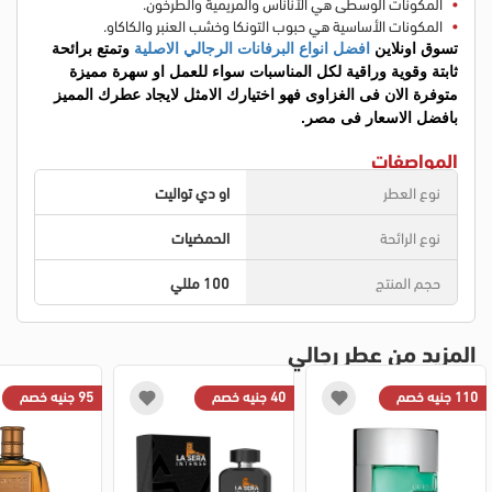
المكونات الوسطى هي الأناناس والمريمية والطرخون.
المكونات الأساسية هي حبوب التونكا وخشب العنبر والكاكاو.
تسوق اونلاين
 افضل انواع البرفانات الرجالي الاصلية
 وتمتع برائحة 
ثابتة وقوية وراقية لكل المناسبات سواء للعمل او سهرة مميزة 
متوفرة الان فى الغزاوى فهو اختيارك الامثل لايجاد عطرك المميز 
بافضل الاسعار فى مصر.
المواصفات
نوع العطر
او دي تواليت
نوع الرائحة
الحمضيات
حجم المنتج
100 مللي
المزيد من عطر رجالي
110 جنيه خصم
40 جنيه خصم
95 جنيه خصم