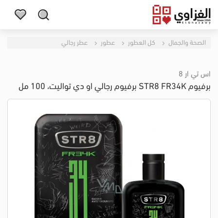
الصحة والجمال
كل العطور
عطور
عطر رجالي
اس تي ار 8
برفيوم STR8 FR34K برفيوم رجالي او دي تواليت، 100 مل