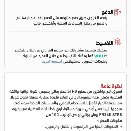
الدفع
يقدم الغزاوي طرق دفع متنوعه مثل الدفع نقدا عند الإستلام
والدفع من خلال البطاقات البنكية وأبلكيشن فاليو
التقسيط
يمكنك تقسيط مشترياتك من موقع الغزاوي من خلال ابليكشن
كما يمكنك التقسيط من خلال العديد من البنوك
وشركات التمويل الاستهلاكي
لمعرفة لمزيد
نظرة عامة
تسوق الان واشترى من عطور STR8 عطر رجالي يعبرعن القوة الراقية والثقة
العصرية يضفي هذا البرفيوم الرجالي الفاخر قاعدة عطرية عميقة تدوم طويلا،
مما يجعله الخيار الأمثل للاستخدام اليومي والمناسبات الخاصة سواء كنت
متوجها الى العمل أو في سهرة مسائية، ارتقِ باطلالتك العطرية مع برفيوم
FR34K STR8 برفان رجالي او دي تواليت، 100 مل
مكونات العطر :-
المكونات العليا هي البرغموت والفلفل والزنجبيل.