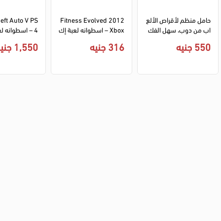
حامل منظم لأقراص الألع
Fitness Evolved 2012 
eft Auto V PS
اب من دوب، سهل الفك 
Xbox – اسطوانه لعبة إك
4 – اسطوانه لع
والتركيب، سعة استيعاب 
س بوكس فيتنس إيفولف
فت أوتو 5
550 جنيه
316 جنيه
1,550 جنيه
12 قرص، أبيض، TP5-05
د 2012
20