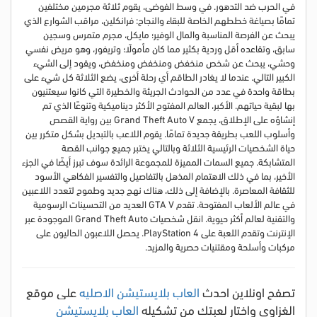
في الحرب ضد التدهور.
في وسط الفوضى، يقوم ثلاثة مجرمين مختلفين
تمامًا بصياغة خططهم الخاصة للبقاء والنجاح: فرانكلين، مراقب الشوارع الذي
يبحث عن الفرصة المناسبة والمال الوفير؛
مايكل، مجرم متمرس وسجين
سابق، وتقاعده أقل وردية بكثير مما كان مأمولًا؛
وتريفور، وهو مريض نفسي
وحشي، يبحث عن شخص منخفض ومنخفض ومنخفض، ويقود إلى الشيء
الكبير التالي.
عندما لا يغادر الطاقم أي رحلة أخرى، يضع الثلاثة كل شيء على
بطاقة واحدة في عدد من الحوادث الجريئة والخطيرة التي كانوا سيعتنيون
بها لبقية حياتهم.
الأكبر،
العالم المفتوح الأكثر ديناميكية وتنوعًا الذي تم
إنشاؤه على الإطلاق، يجمع Grand Theft Auto V بين رواية القصص
وأسلوب اللعب بطريقة جديدة تمامًا.
يقوم اللاعب بالتبديل بشكل متكرر بين
حياة الشخصيات الرئيسية الثلاثة وبالتالي يختبر جميع جوانب القصة
المتشابكة.
جميع السمات المميزة للمجموعة الرائدة سوف تبرز أيضًا في الجزء
الأخير، بما في ذلك الاهتمام المذهل بالتفاصيل والتفسير الفكاهي الأسود
للثقافة المعاصرة.
بالإضافة إلى ذلك، هناك نهج جديد وطموح لتعدد اللاعبين
في عالم الألعاب المفتوحة.
تقدم GTA V العديد من التحسينات الرسومية
والتقنية لعالم أكثر حيوية.
انقل شخصيات Grand Theft Auto الموجودة عبر
الإنترنت وتقدم اللعبة على PlayStation 4. يحصل اللاعبون الحاليون على
مركبات وأسلحة ومقتنيات حصرية والمزيد.
تصفح اونلاين احدث
العاب بلايستيشن الاصليه
علي موقع
الغزاوي واختار لعبتك من تشكيله
العاب بلايستيشن