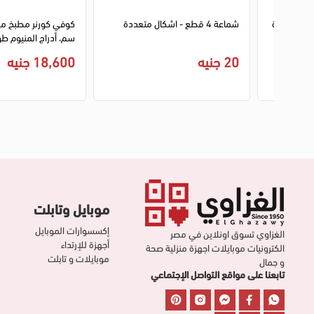
1
2
1
2
3
4
كى من الوطنية ، الوان متعددة
شماعة 4 قطع - اشكال متعددة
سم، أدراج المنيوم طو
20 جنيه
18,600 جنيه
موبايل وتابلت
إكسسوارات الموبايل
الغزاوي تسوق اونلاين في مصر
أجهزة للإرتداء
الكترونيات موبايلات اجهزة منزلية صحة
موبايلات و تابلت
و جمال
تابعنا على مواقع التواصل الإجتماعي