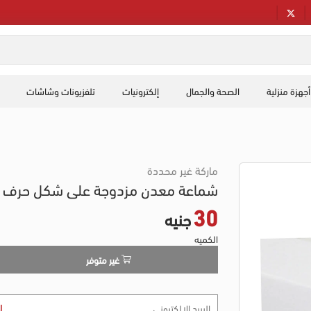
أجهزة منزلية
الصحة والجمال
إلكترونيات
تلفزيونات وشاشات
ماركة غير محددة
شماعة معدن مزدوجة على شكل حرف X
30
جنيه
الكميه
غير متوفر
ا