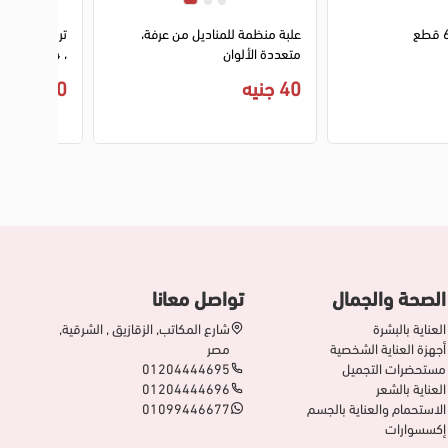
3
4
علبة منظمة للمناديل من عرفة،
تربو تركى من 
متعددة الألوان
، 4 دور
40 جنيه
410 جنيه
الصحة والجمال
تواصل معانا
العناية بالبشرة
شارع المكاتب, الزقازيق , الشرقية,
أجهزة العناية الشخصية
مصر
مستحضرات التجميل
01204444695
العناية بالشعر
01204444696
الاستحمام والعناية بالجسم
01099446677
إكسسوارات