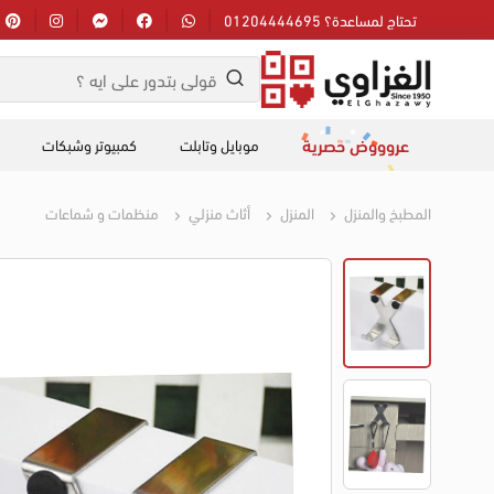
تحتاج لمساعدة؟ 01204444695
عروووض حصرية
موبايل وتابلت
كمبيوتر وشبكات
المطبخ والمنزل
المنزل
أثاث منزلي
منظمات و شماعات