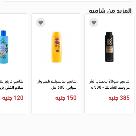
المزيد من شامبو
شامبو سو20 لاصلاح الش
شامبو صانسيلك ناعم وان
شامبو كارتيز للت
عر وضد التشابك - 500 م
سيابي، 600 مل
ل
400 مل
385 جنيه
150 جنيه
120 جنيه