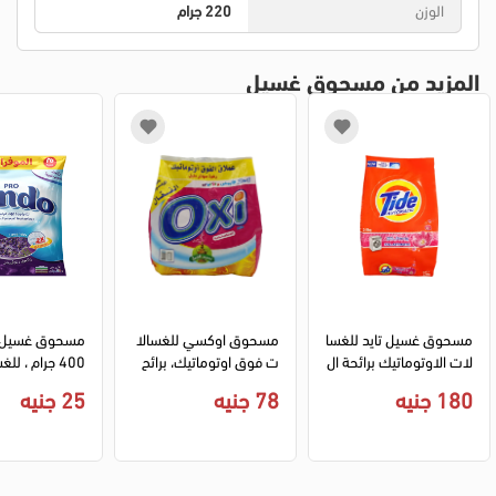
الوزن
220 جرام
المزيد من مسحوق غسيل
مسحوق غسيل تايد للغسا
مسحوق اوكسي للغسالا
لات الاوتوماتيك برائحة ال
ت فوق اوتوماتيك، برائح
400 جرام ، ل
داوني- 2.5 كجم
ه نسيم الشرق،1كجم
دية و الفوق اتوم
180 جنيه
78 جنيه
25 جنيه
ئحة اللافندر