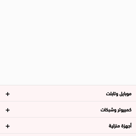
موبايل وتابلت
كمبيوتر وشبكات
أجهزة منزلية