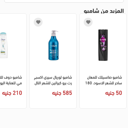
المزيد من شامبو
شامبو صانسيلك للمعان 
شامبو لوريال سيري اكسبي
شامبو دوف للتر
ساحر للشعر الاسود، 180 
رت برو كيراتين للشعر التال
مل
ف والضعيف، 500 مل
مل
50 جنيه
585 جنيه
210 جنيه