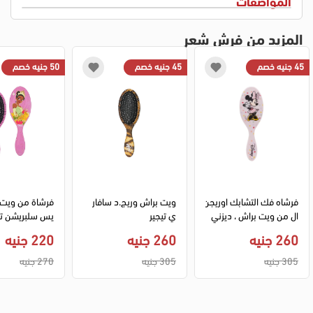
المواصفات
المزيد من فرش شعر
45 جنيه خصم
45 جنيه خصم
50 جنيه خصم
فرشاه فك التشابك اوريجن
ويت براش وريج.د سافار
فرشاة من ويت 
ال من ويت براش ، ديزني 
ي تيجير
يس سلبريشن تيا
هالوميني
260 جنيه
260 جنيه
220 جنيه
305 جنيه
305 جنيه
270 جنيه