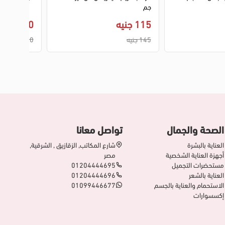
جم
115 جنيه
260 جنيه
145 جنيه
300 جنيه
الصحة والجمال
تواصل معانا
العناية بالبشرة
شارع المكاتب, الزقازيق , الشرقية,
أجهزة العناية الشخصية
مصر
مستحضرات التجميل
01204444695
العناية بالشعر
01204444696
الاستحمام والعناية بالجسم
01099446677
إكسسوارات