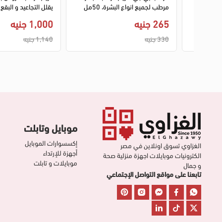
مرطب لجميع انواع البشرة، 50مل
حماية 50 ، 50 مل
265 جنيه
1,000 جنيه
330 جنيه
1,140 جنيه
موبايل وتابلت
إكسسوارات الموبايل
الغزاوي تسوق اونلاين في مصر
أجهزة للإرتداء
الكترونيات موبايلات اجهزة منزلية صحة
موبايلات و تابلت
و جمال
تابعنا على مواقع التواصل الإجتماعي