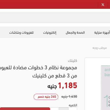
أجهزة منزلية
الصحة والجمال
إلكترونيات
تلفزيونات وشاشات
مرطب وجه
كلينك
مجموعة نظام 3 خطوات مضادة للعي
من 3 قطع من كلينيك
1,185
جنيه
1,430 جنيه
245 جنيه خصم
الكميه