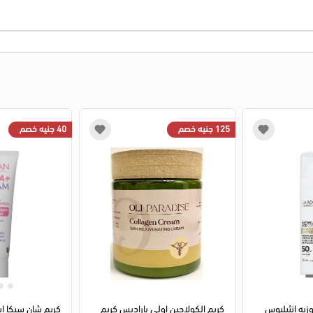
125 جنيه خصم
40 جنيه خصم
يه انثيليوس
كريم الكولاجين اولي باراديس كريم
كريم شان سيكا ايه ب