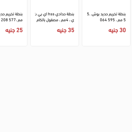
بنطة تخريم حديد بوش، 5.
بنطة حدادي hss اي بي ت
5 مم ، 595 064
ي ، 4مم ، مصقول بالكام
مم ،577 208
ل بلمسة نهائية لامعة (ب
30 جنيه
35 جنيه
25 جنيه
ضمان انسيا)