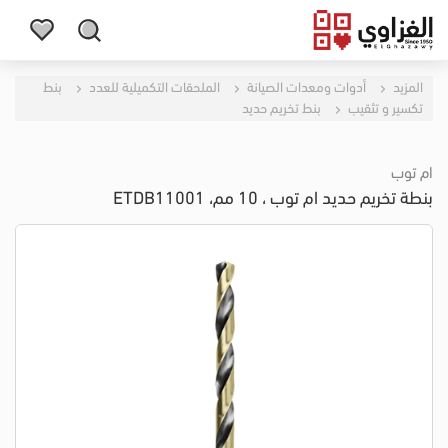
المزيد
أدوات ومعدات الصيانة
الملحقات التكميلية للعدد
بنط
تكسير و تثقيب
بنط تخريم حديد
ام توب
بنطة تخريم حديد ام توب ، 10 مم، ETDB11001