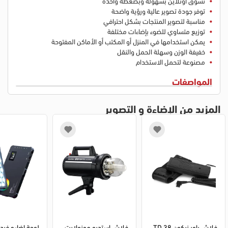
تسوق اونلاين بسهولة وبضغطة واحدة
توفر جودة تصوير عالية ورؤية واضحة
مناسبة لتصوير المنتجات بشكل احترافي
توزيع متساوي للضوء بإضاءات مختلفة
يمكن استخدامها في المنزل أو المكتب أو الأماكن المفتوحة
خفيفة الوزن وسهلة الحمل والنقل
مصنوعة لتحمل الاستخدام
المواصفات
المزيد من الإضاءة و التصوير
فلاش باور نيكون TD.38
فلاش استديو مونولايت 
لوحة اضاءه فيدي