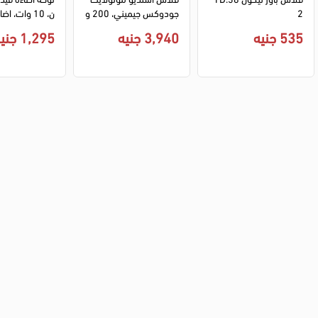
2
جودوكس جيميني، 200 و
اط في الثانية، 220 فول
535 جنيه
3,940 جنيه
1,295 جنيه
ت، 5600 كلفن، اتصال 2.
4 جيجاهرتز، شاشة lcd، أس
02
ود، GS200II