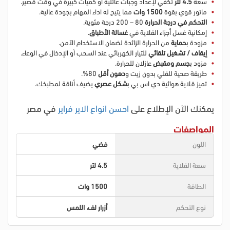
سعة
4.5 لتر
تكفي لإعداد وجبات عائلية أو كميات كبيرة في وقت قصير.
ماتور قوي بقوة
1500 وات
مما يتيح له اداء المهام بجودة عالية.
التحكم في درجة الحرارة
80 – 200 درجة مئوية.
إمكانية غسل أجزاء القلاية في
غسالة الأطباق
.
مزودة ب
حماية
من الحرارة الزائدة لضمان الاستخدام الآمن.
إيقاف / تشغيل تلقائي
للتيار الكهربائي عند السحب أو الإدخال في الوعاء.
مزود ب
جسم ومقبض
عازلان للحرارة.
طريقة صحية للقلي بدون زيت و
دهون أقل
80%.
تميز
قلاية هوائية دي اس بي ب
شكل عصري
يضيف أناقة لمطبخك.
يمكنك الآن الإطلاع على
احسن انواع الاير فراير
في مصر
المواصفات
اللون
فضي
سعة القلاية
4.5 لتر
الطاقة
1500 وات
نوع التحكم
أزرار لف، اللمس