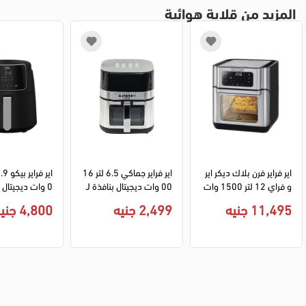
المزيد من قلاية هوائية
اير فراير فرن بلاك ديكر اير
اير فراير جماكي 6.5 لتر 16
و فراي 12 لتر 1500 وات 
00 وات ديجيتال بنافذة J
ديجيتال AOF100 - سيلف
MK 5018 - أسود
4 B - أسود
11,495 جنيه
2,499 جنيه
4,800 جنيه
ر (ضمان انسيا)