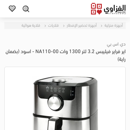
أجهزة منزلية
أجهزة تحضير الإفطار
قلايات
قلاية هوائية
دي اس بي
اير فراير فيليبس 3.2 لتر 1300 وات NA110-00 - اسود (بضمان
راية)