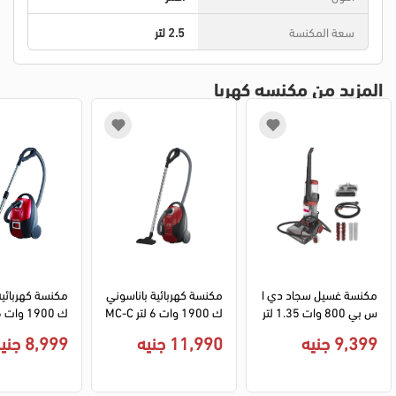
سعة المكنسة
2.5 لتر
المزيد من مكنسه كهربا
مكنسة غسيل سجاد دي ا
مكنسة كهربائية باناسوني
مكنسة كهربائية
س بي 800 وات 1.35 لتر 
ك 1900 وات 6 لتر MC-C
KD2042 - اسود
J911 - ياباني - احمر(ضما
G711 - مالي
9,399 جنيه
11,990 جنيه
8,999 جنيه
ن بغداد BTC)
مان بغداد)