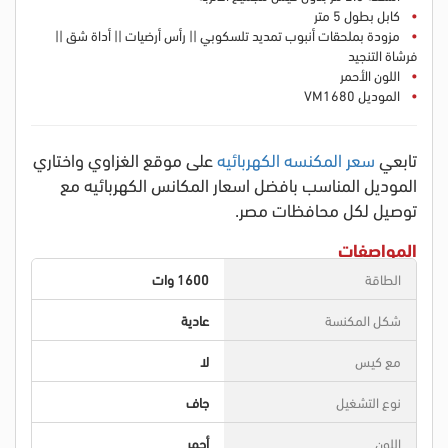
كابل بطول 5 متر
مزودة بملحقات أنبوب تمديد تلسكوبي || رأس أرضيات || أداة شق ||
فرشاة التنجيد
اللون الأحمر
الموديل VM1680
تابعي
سعر المكنسه الكهربائيه
على موقع الغزاوي واختاري
الموديل المناسب بافضل اسعار المكانس الكهربائيه مع
توصيل لكل محافظات مصر.
المواصفات
الطاقة
1600 وات
شكل المكنسة
عادية
مع كيس
لا
نوع التشغيل
جاف
اللون
أحمر