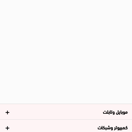
موبايل وتابلت
كمبيوتر وشبكات