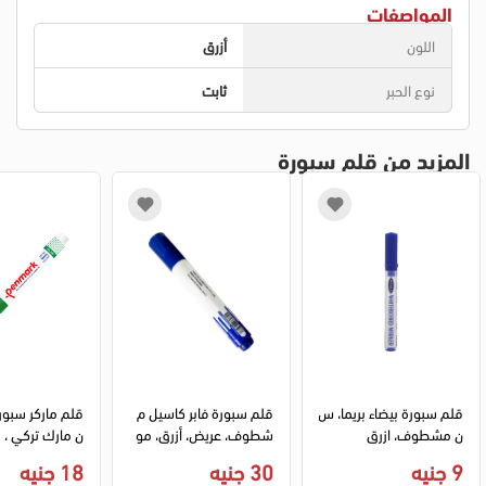
المواصفات
اللون
أزرق
نوع الحبر
ثابت
المزيد من قلم سبورة
قلم سبورة بيضاء بريما، س
قلم سبورة فابر كاسيل م
قلم ماركر سبور
ن مشطوف، ازرق
شطوف، عريض، أزرق، مو
ن مارك تركي 
ديل 253951
وف ثابت ،أخضر
9 جنيه
30 جنيه
18 جنيه