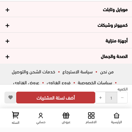
موبايل وتابلت
كمبيوتر وشبكات
أجهزة منزلية
الصحة والجمال
من نحن
سياسة الاسترجاع
خدمات الشحن والتوصيل
سياسات الخصوصية
فروع الغزاوي
عروض الغزاوي
الكميه
المساعدة
ڤاليو
أسئلة شائعة
أضف لسلة المشتريات
تواصل معانا
شارع المكاتب, الزقازيق , الشرقية, مصر
عرض علي الخريطه
الرئيسية
الاقسام
عروض
حسابي
السله
01204444695