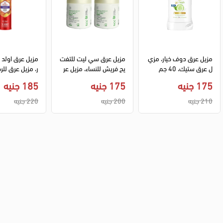
مزيل عرق دوف خيار، مزي
مزيل عرق سي ليت للتفت
مزيل عرق اولد
ل عرق ستيك، 40 جم
يح فريش للنساء، مزيل عر
ر، مزيل عرق للر
ق رول اون، 50 مل، 2 قط
ت سبراي، 140 مل
175 جنيه
175 جنيه
185 جنيه
عه
210 جنيه
200 جنيه
220 جنيه