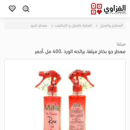
المطبخ والمنزل
العناية بالمنزل و التنظيف
معطر للجو
ميلفا
معطر جو بخاخ ميلفا، برائحه الورد ،400 مل ،أحمر