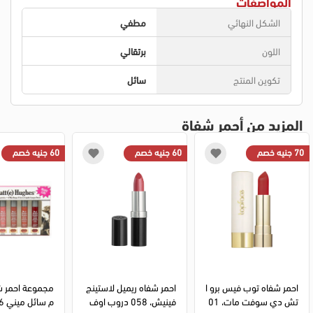
المواصفات
الشكل النهائي
مطفي
اللون
برتقالي
تكوين المنتج
سائل
المزيد من أحمر شفاة
70 جنيه خصم
60 جنيه خصم
60 جنيه خصم
احمر شفاه توب فيس برو ا
احمر شفاه ريميل لاستينج 
مجموعة احمر شف
تش دي سوفت مات، 01
فينيش، 058 دروب اوف 
م سائل ميني 6 الوان، 13