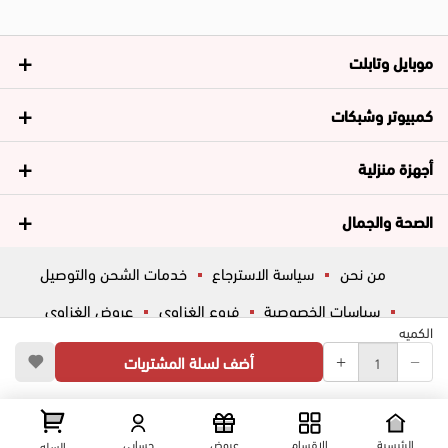
موبايل وتابلت
كمبيوتر وشبكات
أجهزة منزلية
الصحة والجمال
من نحن
سياسة الاسترجاع
خدمات الشحن والتوصيل
سياسات الخصوصية
فروع الغزاوي
عروض الغزاوي
الكميه
المساعدة
ڤاليو
أسئلة شائعة
أضف لسلة المشتريات
تواصل معانا
شارع المكاتب, الزقازيق , الشرقية, مصر
عرض علي الخريطه
الرئيسية
الاقسام
عروض
حسابي
السله