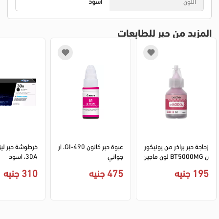
اللون
اسود
المزيد من حبر للطابعات
زجاجة حبر براذر من يونيكور
عبوة حبر كانون GI-490، ار
ن BT5000MG لون ماجين
جواني
30A، اسود
تا سعة 50 مل
195 جنيه
475 جنيه
310 جنيه