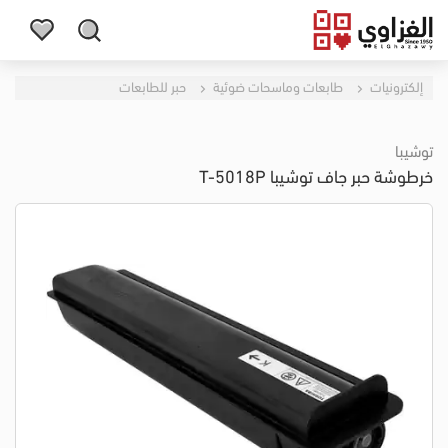
إلكترونيات
طابعات وماسحات ضوئية
حبر للطابعات
توشيبا
خرطوشة حبر جاف توشيبا T-5018P