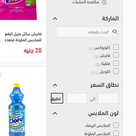
مكافحه الحشرات
الماركة
فانيش سائل مزيل البقع
للملابس الملونة متعدد
الاستخدامات ،40 مل
كلوروكس
(4)
20 جنيه
فانيش
(3)
فلفيتا
(2)
كلوريل
(11)
نطاق السعر
تطبيق
الي
لون الملابس
الملابس البيضاء
الملابس الملونة