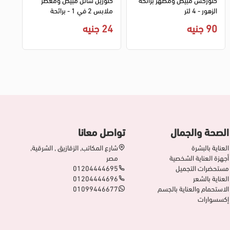
الزهور - 4 لتر
ملابس 2 في 1 - برائحة
اللافندر - 1 لتر
90 جنيه
24 جنيه
الصحة والجمال
تواصل معانا
العناية بالبشرة
شارع المكاتب, الزقازيق , الشرقية,
أجهزة العناية الشخصية
مصر
مستحضرات التجميل
01204444695
العناية بالشعر
01204444696
الاستحمام والعناية بالجسم
01099446677
إكسسوارات