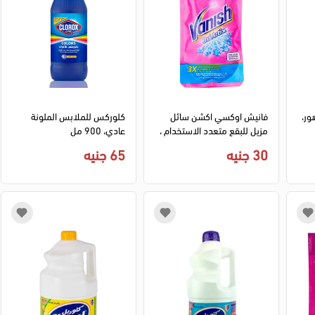
ور،
فانيش اوكسي اكشن سائل
كلوركس للملابس الملونة
مزيل للبقع متعدد الاستخدام ،
عادي، 900 مل
100 مل
30 جنيه
65 جنيه