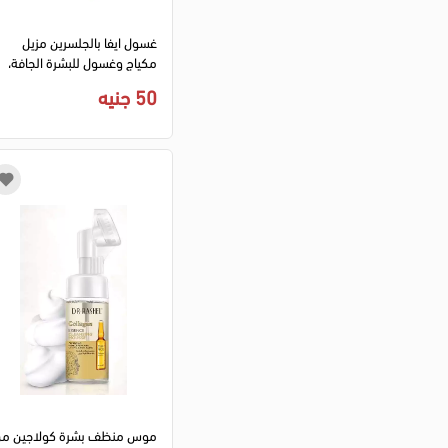
اكس بي سي
(1)
جلامي لاب
(5)
غسول ايفا بالجلسرين مزيل
مكياج وغسول للبشرة الجافة،
سكين سايد
(1)
150 مل
ليفز
50 جنيه
(5)
ناتشيل
(3)
تويست اند جو
(1)
ميلانو
(12)
ميلاتايم
(4)
بي جي
(11)
ازهى
(2)
دير
(8)
فوالا
(12)
الترا فير
(1)
كولانوج
(1)
مويست وان
(9)
بامبينو
(3)
موس منظف بشرة كولاجين م
إليو
(3)