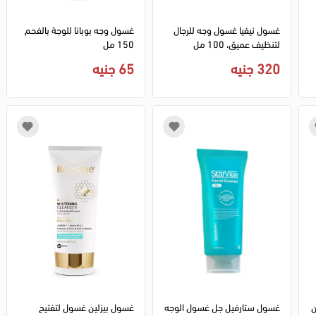
غسول نيفيا غسول وجه للرجال
غسول وجه بوبانا للوجة بالفحم
لتنظيف عميق، 100 مل
150 مل
320 جنيه
65 جنيه
ن
غسول ستارفيل جل غسول الوجه
غسول بيزلين غسول لتفتيح