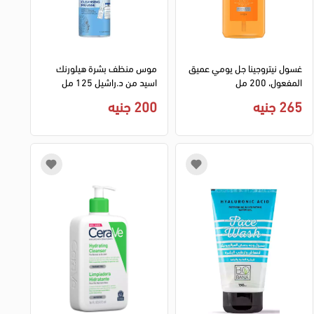
غسول نيتروجينا جل يومي عميق
موس منظف بشرة هيلورنك
المفعول، 200 مل
اسيد من د.راشيل 125 مل
265 جنيه
200 جنيه