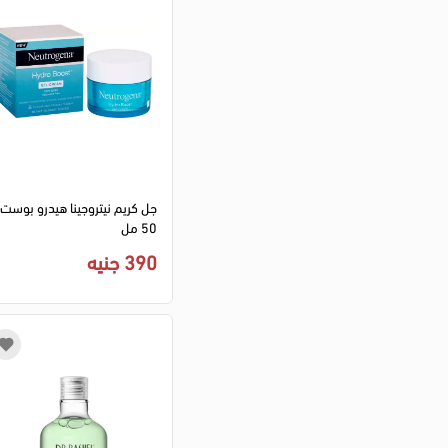
لا روش بوزيه
(6)
لوريال
(9)
لونا
(4)
نيوتروجينا
(8)
هيمالايا
(1)
كلينك
(5)
بيرل
(1)
جل كريم نيتروجينا هيدرو بوست،
غارنييه
(9)
50 مل
إزيز فارما
(1)
390 جنيه
ماركة غير محددة
(1)
سوم باي مي
(2)
فارم ستاي
(2)
بيزلين
(16)
ليزا
(5)
ماش
(4)
ميجو
(2)
نوفيل