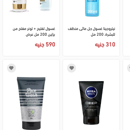
نيتروجينا غسول جل مائى منظف
غسول تفتيح + تونر مفتح من
للبشرة، 200 مل
بزلين 200 مل عرض
310 جنيه
590 جنيه