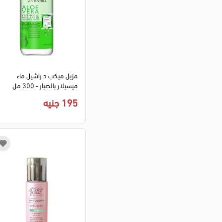
(1)
بيفيز
(2)
فوريفر 52
(1)
ذا أورديناري
(1)
د. راشيل
(5)
سيرافي
(1)
مزيل ميكب د راشيل ماء
كليو
(1)
ميسيلار بالصبار - 300 مل
بيرز
(3)
195 جنيه
بيو لوكس
(4)
ريفولي
(3)
بوبانا
(22)
ستارفيل
(17)
بوباي
(5)
سوبر كيدز
(1)
أرجنتو
(5)
ريفوكس
(8)
أولاز
(1)