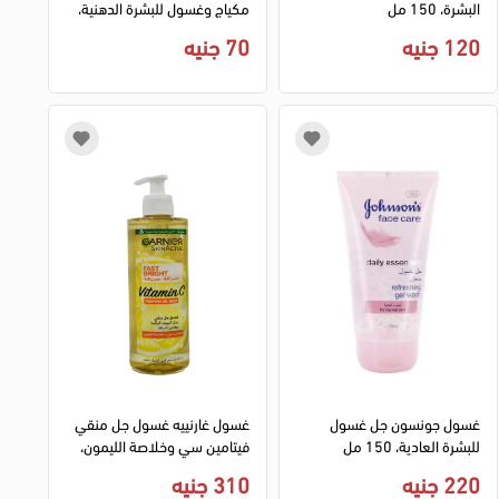
البشرة، 150 مل
مكياج وغسول للبشرة الدهنية،
150 مل
120 جنيه
70 جنيه
غسول جونسون جل غسول
غسول غارنييه غسول جل منقي
للبشرة العادية، 150 مل
فيتامين سي وخلاصة الليمون،
400 مل
220 جنيه
310 جنيه