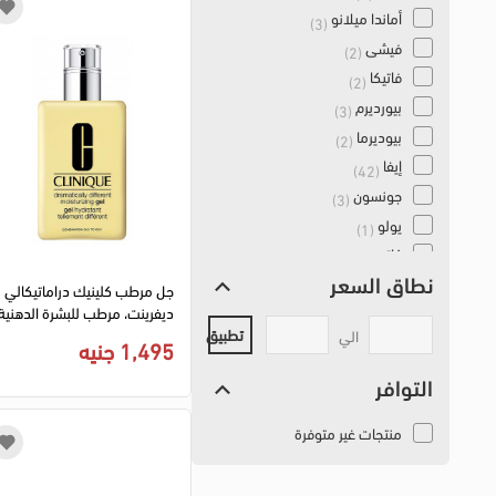
أماندا ميلانو
(3)
فيشي
(2)
فاتيكا
(2)
بيورديرم
(3)
بيوديرما
(2)
إيفا
(42)
جونسون
(3)
يولو
(1)
كاتريس
(5)
نطاق السعر
نيفيا
(15)
جل مرطب كلينيك دراماتيكالي
ديفرينت، مرطب للبشرة الدهنية
كريولان
(1)
والمختلطة، 125 مل
تطبيق
الي
سيبال
1,495 جنيه
(1)
ريميل
(1)
التوافر
سانت إيفز
(1)
أولاي
منتجات غير متوفرة
(1)
نايتشرز باونتي
(10)
فاشكول
(1)