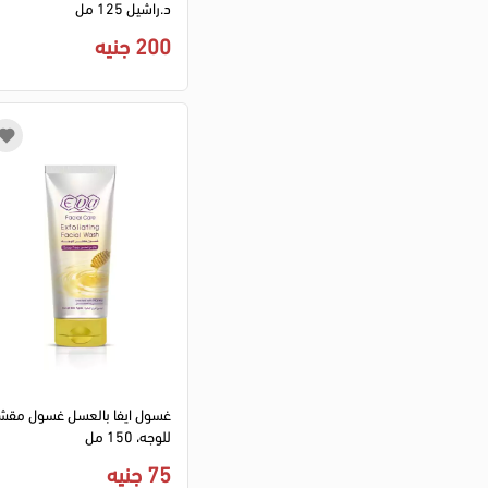
د.راشيل 125 مل
ستاركي
(4)
200 جنيه
انوا
(6)
كوسركس
(13)
سلينكي
(4)
هيد واي
(1)
أولي باراديس
(23)
بيوتي أوف جوسون
(2)
اكسيس واي
(1)
سي اسيد
(5)
ايتود
(1)
كلارنس
(10)
بيوتي لاين
(7)
بوتيك
(1)
سيلك سبا
(2)
غسول ايفا بالعسل غسول مقش
ليلاك
(5)
للوجه، 150 مل
بلو لاين
(1)
75 جنيه
فيل جود
(2)