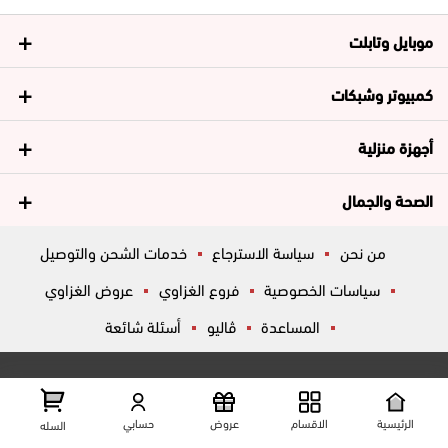
موبايل وتابلت
كمبيوتر وشبكات
أجهزة منزلية
الصحة والجمال
من نحن
سياسة الاسترجاع
خدمات الشحن والتوصيل
سياسات الخصوصية
فروع الغزاوي
عروض الغزاوي
المساعدة
ڤاليو
أسئلة شائعة
تواصل معانا
شارع المكاتب, الزقازيق , الشرقية, مصر
عرض علي الخريطه
الرئيسية
الاقسام
عروض
حسابي
السله