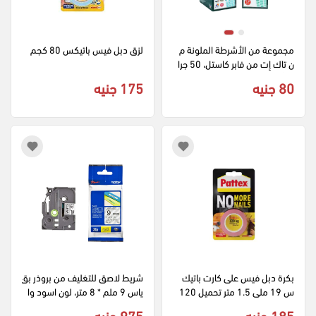
مجموعة من الأشرطة الملونة م
لزق دبل فيس باتيكس 80 كجم
ن تاك إت من فابر كاستل، 50 جرا
م، أخضر
80 جنيه
175 جنيه
بكرة دبل فيس على كارت باتيك
شريط لاصق للتغليف من بروذر بق
س 19 ملى 1.5 متر تحميل 120 
ياس 9 ملم * 8 متر، لون اسود وا
كجم
ضح - TZe 121
185 جنيه
975 جنيه