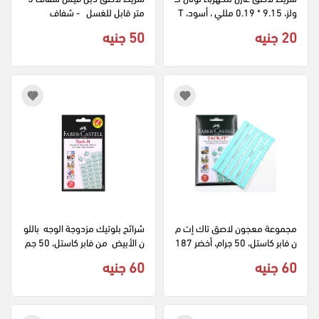
ولز، 9.15 * 0.19 مللي ، أسود، T
متر قابل للغسل   - شفاف
HPET1102
20 جنيه
50 جنيه
مجموعة معجون لاصق تاك إت م
شرائح بلوتيك مزدوجة الوجه  باللو
ن فابر كاستل، 50 جرام، أخضر 187
ن الأبيض  من فابر كاستل، 50 جم
091
60 جنيه
60 جنيه