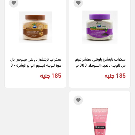
سكراب نايتشرز باونتي مقشر فينو
سكراب نايتشرز باونتي فينوس بال
س للوجه بالحبة السوداء، 300 م
جوز للوجه لجميع انواع البشرة - 3
ل
00 مل
185 جنيه
185 جنيه