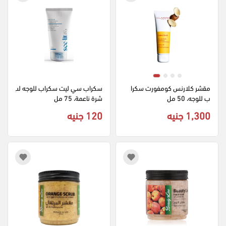
مقشر كلارنس كومفورت سكرا
سكراب سي ليت سكراب للوجه لب
ب للوجه، 50 مل
شرة ناعمة، 75 مل
1,300 جنيه
120 جنيه