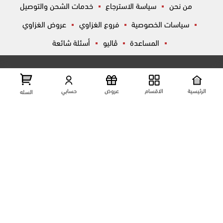
من نحن
سياسة الاسترجاع
خدمات الشحن والتوصيل
سياسات الخصوصية
فروع الغزاوي
عروض الغزاوي
المساعدة
ڤاليو
أسئلة شائعة
تواصل معانا
شارع المكاتب, الزقازيق , الشرقية, مصر
عرض علي الخريطه
الرئيسية
الاقسام
عروض
حسابي
السله
01204444695
01204444696
01099446677
تابعنا على مواقع التواصل الإجتماعي