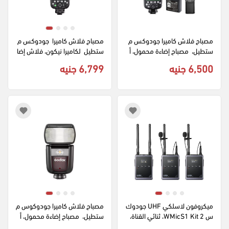
مصباح فلاش كاميرا جودوكس م
مصباح فلاش كاميرا  جودوكس م
ستطيل،  مصباح إضاءة محمول، أ
ستطيل  لكاميرا نيكون، فلاش إضا
سود V860II N
ءة محمول ، أسود TT685II-N
6,500 جنيه
6,799 جنيه
ميكروفون لاسلكي UHF جودوك
مصباح فلاش كاميرا جودوكوس م
س WMicS1 Kit 2، ثنائي القناة، 
ستطيل،  مصباح إضاءة محمول، أ
3 قطع، مدى 100 متر، مناسب لل
سود V860III