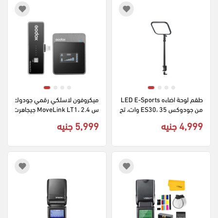
طقم لوحة اضاءه LED E-Sports 
ميكروفون لاسلكي رقمي جودوك
من جودوكس ES30، 35 وات، تح
س MoveLink LT1، 2.4 جيجاهرت
كم بلوتوث، أسود، ES30
ز، مدى 164 قدم، قابل للشحن، م
4,999 جنيه
5,999 جنيه
توافق مع iOS، للهواتف الذكية وا
لأجهزة اللوحية، لون أسود