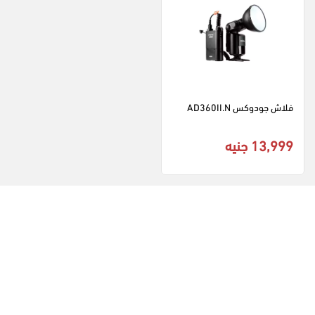
فلاش جودوكس AD360II.N
13,999 جنيه