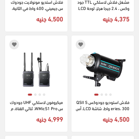
مشغل فلاش لاسلكي TTL جود
فلاش استديو مونولايت جودوك
وكس ، 2.4 جيجا هرتز، لوحة LCD 
س جيميني، 400 واط في الثانية، 
، موديل XPRO II C
220 فولت، 5600 كلفن، اتصال 
4,375 جنيه
4,500 جنيه
2.4 جيجاهرتز، شاشة lcd، أسود، 
GS400II
فلاش استوديو جودوكس QSII S
ميكروفون لاسلكي UHF جودوك
eries، 300 واط، شاشة LCD، أس
س WMicS1 Pro، ثنائي القناة، م
ود، QS300II
دى 100 متر، مناسب للبث والتص
4,500 جنيه
4,999 جنيه
وير، لون اسود