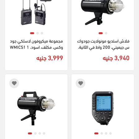
فلاش استديو مونولايت جودوك
مجموعة ميكروفون لاسلكي جود
س جيميني، 200 واط في الثانية، 
وكس، مكثف، اسود، 1 WMICS1
220 فولت، 5600 كلفن، اتصال 
3,940 جنيه
3,999 جنيه
2.4 جيجاهرتز، شاشة lcd، أسود، 
GS200II