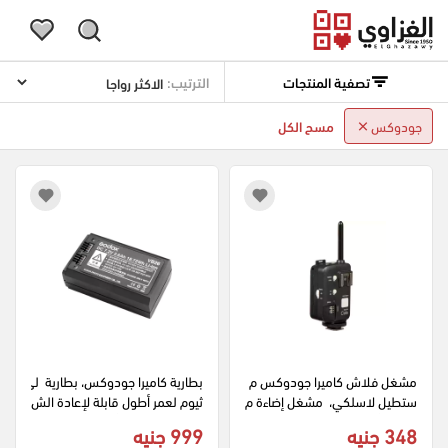
تصفية المنتجات
الترتيب:
جودوكس
مسح الكل
مشغل فلاش كاميرا جودوكس م
بطارية كاميرا جودوكس، بطارية  لي
ستطيل لاسلكي،  مشغل إضاءة م
ثيوم لعمر أطول قابلة لإعادة الش
حمول، أسود CELLS II.N
حن 2600 مللي أمبير،  أسود VB2
348 جنيه
999 جنيه
6