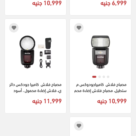
6,999 جنيه
10,999 جنيه
بث والتصوير، لون أسود
مصباح فلاش  كاميراجودوكس م
مصباح فلاش  كاميرا جودكس دائر
ستطيل، مصباح فلاش إضاءة محم
ي، فلاش إضاءة محمول ، أسود  
ول ، أسود  RC-A6
GODOX V1.N
10,999 جنيه
11,999 جنيه