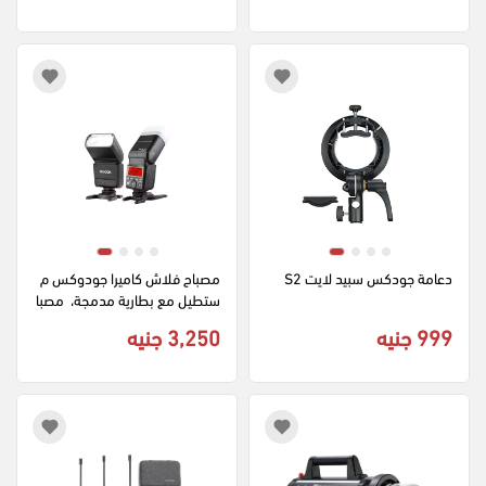
دعامة جودكس سبيد لايت S2
مصباح فلاش كاميرا جودوكس م
ستطيل مع بطارية مدمجة،  مصبا
ح إضاءة محمول، أسود V350C
999 جنيه
3,250 جنيه