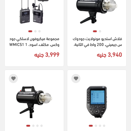
فلاش استديو مونولايت جودوك
مجموعة ميكروفون لاسلكي جود
س جيميني، 200 واط في الثانية، 
وكس، مكثف، اسود، 1 WMICS1
220 فولت، 5600 كلفن، اتصال 
3,940 جنيه
3,999 جنيه
2.4 جيجاهرتز، شاشة lcd، أسود، 
GS200II