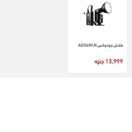
فلاش جودوكس AD360II.N
13,999 جنيه