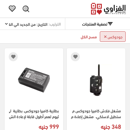
تصفية المنتجات
الترتيب:
جودوكس
مسح الكل
مشغل فلاش كاميرا جودوكس م
بطارية كاميرا جودوكس، بطارية  لي
ستطيل لاسلكي،  مشغل إضاءة م
ثيوم لعمر أطول قابلة لإعادة الش
حمول، أسود CELLS II.N
حن 2600 مللي أمبير،  أسود VB2
348 جنيه
999 جنيه
6