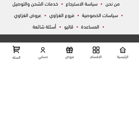
من نحن
سياسة الاسترجاع
خدمات الشحن والتوصيل
سياسات الخصوصية
فروع الغزاوي
عروض الغزاوي
المساعدة
ڤاليو
أسئلة شائعة
تواصل معانا
شارع المكاتب, الزقازيق , الشرقية, مصر
عرض علي الخريطه
الرئيسية
الاقسام
عروض
حسابي
السله
01204444695
01204444696
01099446677
تابعنا على مواقع التواصل الإجتماعي