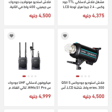
مشغل فلاش لاسلكي TTL جود
فلاش استديو مونولايت جودوك
وكس ، 2.4 جيجا هرتز، لوحة LCD 
س جيميني، 400 واط في الثانية، 
، موديل XPRO II C
220 فولت، 5600 كلفن، اتصال 
4,375 جنيه
4,500 جنيه
2.4 جيجاهرتز، شاشة lcd، أسود، 
GS400II
فلاش استوديو جودوكس QSII S
ميكروفون لاسلكي UHF جودوك
eries، 300 واط، شاشة LCD، أس
س WMicS1 Pro، ثنائي القناة، م
ود، QS300II
دى 100 متر، مناسب للبث والتص
4,500 جنيه
4,999 جنيه
وير، لون اسود