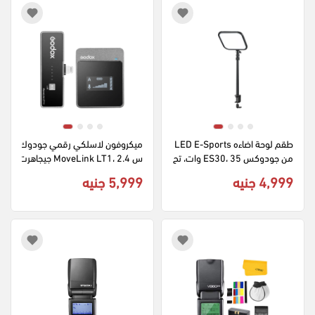
طقم لوحة اضاءه LED E-Sports 
ميكروفون لاسلكي رقمي جودوك
من جودوكس ES30، 35 وات، تح
س MoveLink LT1، 2.4 جيجاهرت
كم بلوتوث، أسود، ES30
ز، مدى 164 قدم، قابل للشحن، م
4,999 جنيه
5,999 جنيه
توافق مع iOS، للهواتف الذكية وا
لأجهزة اللوحية، لون أسود