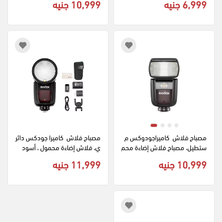
6,999 جنيه
10,999 جنيه
بث والتصوير، لون أسود
مصباح فلاش  كاميراجودوكس م
مصباح فلاش  كاميرا جودكس دائر
ستطيل، مصباح فلاش إضاءة محم
ي، فلاش إضاءة محمول ، أسود  
ول ، أسود  RC-A6
GODOX V1.N
10,999 جنيه
11,999 جنيه