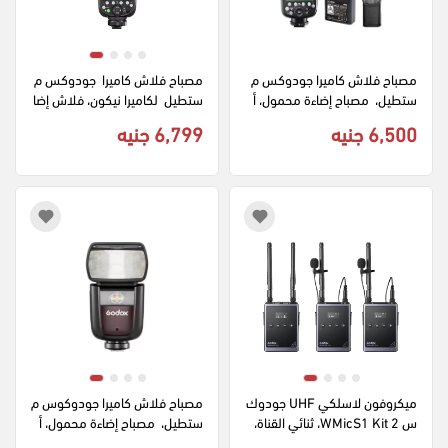
مصباح فلاش كاميرا جودوكس م
مصباح فلاش كاميرا  جودوكس م
ستطيل،  مصباح إضاءة محمول، أ
ستطيل  لكاميرا نيكون، فلاش إضا
سود V860II N
ءة محمول ، أسود TT685II-N
6,500 جنيه
6,799 جنيه
ميكروفون لاسلكي UHF جودوك
مصباح فلاش كاميرا جودوكوس م
س WMicS1 Kit 2، ثنائي القناة، 
ستطيل،  مصباح إضاءة محمول، أ
3 قطع، مدى 100 متر، مناسب لل
سود V860III