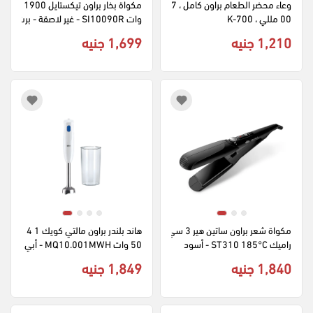
وعاء محضر الطعام براون كامل ، 7
مكواة بخار براون تيكستايل 1900 
00 مللي ، K-700
وات SI10090R - غير لاصقة - برت
قالي (ضمان راية)
1,210 جنيه
1,699 جنيه
مكواة شعر براون ساتين هير 3 سي
هاند بلندر براون مالتي كويك 1 4
راميك ST310 185°C - أسود
50 وات MQ10.001MWH - أبي
ض
1,840 جنيه
1,849 جنيه