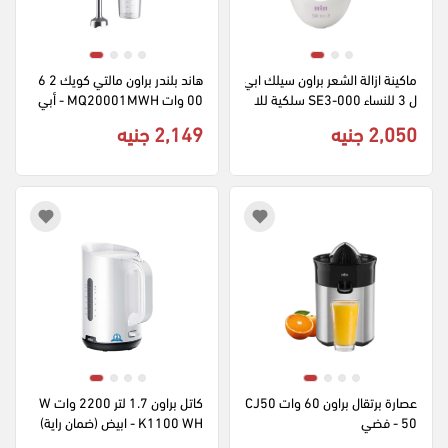
ماكينة ازالة الشعر براون سيلك ابي
هاند بلندر براون مالتي كويك 2 6
ل 3 للنساء SE3-000 سلكية للا
00 وات MQ20001MWH - أبي
ستخدام الجاف بإضاءة - أبيض
ض (بضمان الراية)
2,050 جنيه
2,149 جنيه
عصارة برتقال براون 60 وات CJ50
كاتل براون 1.7 لتر 2200 وات W
50 - فضي
K1100 WH - ابيض (ضمان راية)