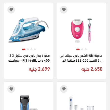
ماكينة ازالة الشعر براون سيلك ابي
مكواة بخار براون فري ستايل 3 2
ل 3 للنساء SE3-202 سلكية للا
400 وات FI3144BL - سيراميك 
ستخدام الجاف بإضاءة - أبيض و ور
- ازرق (ضمان راية)
2,650 جنيه
2,699 جنيه
دي