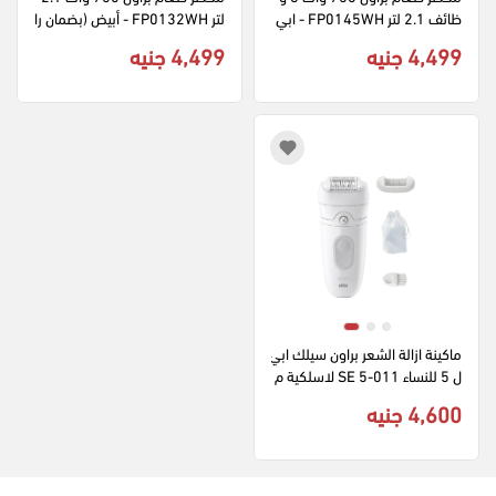
ظائف 2.1 لتر FP0145WH - ابي
لتر FP0132WH - أبيض (بضمان را
ض
ية)
4,499 جنيه
4,499 جنيه
ماكينة ازالة الشعر براون سيلك ابي
ل 5 للنساء SE 5-011 لاسلكية م
قاومة للماء بإضاءة - أبيض
4,600 جنيه