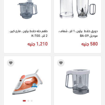
دورق خلاط  براون ،1 لتر ، شفاف ، 
طقم حله خلاط براون ، فارغ كبير ، 
موديل BA-09
2 لتر ، K-700
580 جنيه
1,210 جنيه