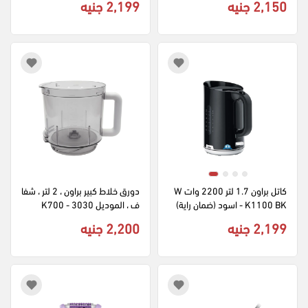
2,150 جنيه
2,199 جنيه
كاتل براون 1.7 لتر 2200 وات W
دورق خلاط كبير براون ، 2 لتر ، شفا
K1100 BK - اسود (ضمان راية)
ف ، الموديل 3030 - K700
2,199 جنيه
2,200 جنيه