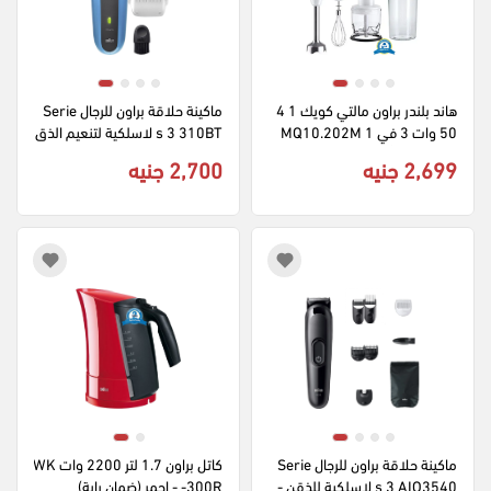
هاند بلندر براون مالتي كويك 1 4
ماكينة حلاقة براون للرجال Serie
50 وات 3 في 1 MQ10.202M
s 3 310BT لاسلكية لتنعيم الذق
WH بكبة - أبيض (بضمان راية)
ن - ديجيتال قابلة للشحن مقاومة 
2,699 جنيه
2,700 جنيه
للماء - ازرق
ماكينة حلاقة براون للرجال Serie
كاتل براون 1.7 لتر 2200 وات WK
s 3 AIO3540 لاسلكية للذقن - 
-300R - احمر (ضمان راية)