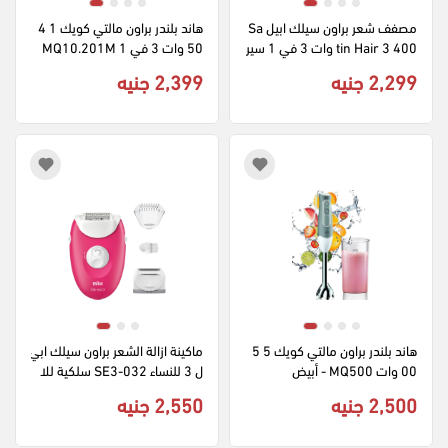
مصفف شعر براون سيلك ابيل Sa
هاند بلندر براون مالتي كويك 1 4
tin Hair 3 400 وات 3 في 1 سير
50 وات 3 في 1 MQ10.201M
اميك AS-330E - اسود
WH بكبة - أبيض (ضمان الراية)
2,299 جنيه
2,399 جنيه
هاند بلندر براون مالتي كويك 5 5
ماكينة ازالة الشعر براون سيلك ابي
00 وات MQ500 - أبيض
ل 3 للنساء SE3-032 سلكية للا
ستخدام الجاف بإضاءة - أبيض و ور
2,500 جنيه
2,550 جنيه
دي