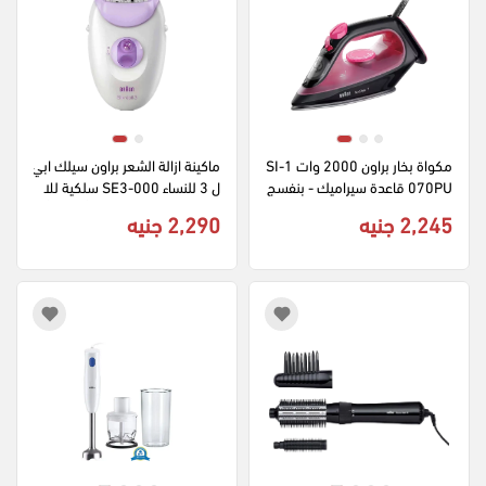
مكواة بخار براون 2000 وات SI-1
ماكينة ازالة الشعر براون سيلك ابي
070PU قاعدة سيراميك - بنفسج
ل 3 للنساء SE3-000 سلكية للا
ى (بضمان راية)
ستخدام الجاف بإضاءة - أبيض وأرج
2,245 جنيه
2,290 جنيه
واني