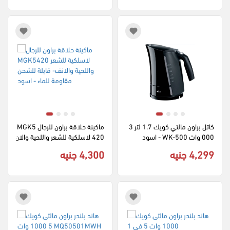
كاتل براون مالتي كويك 1.7 لتر 3
ماكينة حلاقة براون للرجال MGK5
000 وات WK-500 - اسود
420 لاسلكية للشعر واللحية والان
ف- قابلة للشحن مقاومة للماء - ا
4,299 جنيه
4,300 جنيه
سود