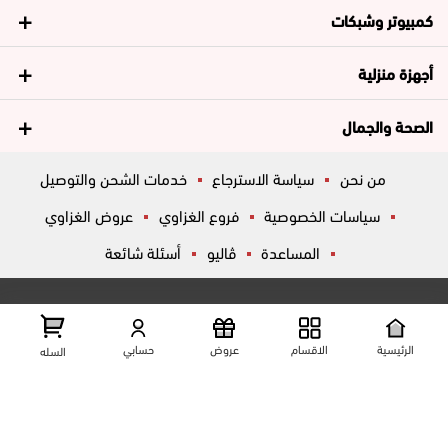
كمبيوتر وشبكات
أجهزة منزلية
الصحة والجمال
من نحن
سياسة الاسترجاع
خدمات الشحن والتوصيل
سياسات الخصوصية
فروع الغزاوي
عروض الغزاوي
المساعدة
ڤاليو
أسئلة شائعة
تواصل معانا
شارع المكاتب, الزقازيق , الشرقية, مصر
عرض علي الخريطه
الرئيسية
الاقسام
عروض
حسابي
السله
01204444695
01204444696
01099446677