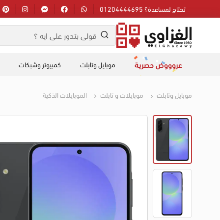
تحتاج لمساعدة؟ 01204444695
عروووض حصرية
موبايل وتابلت
كمبيوتر وشبكات
موبايل وتابلت
موبايلات و تابلت
الموبايلات الذكية