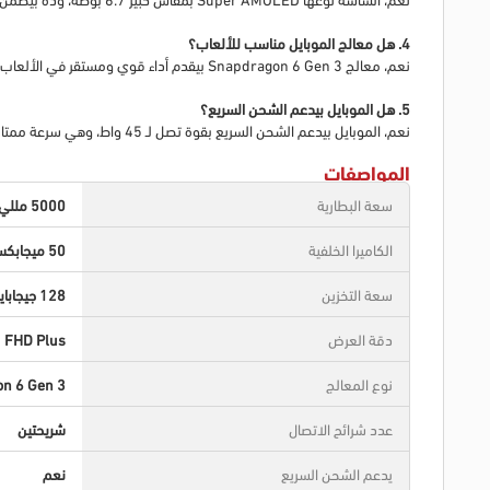
4. هل معالج الموبايل مناسب للألعاب؟
نعم، معالج Snapdragon 6 Gen 3 بيقدم أداء قوي ومستقر في الألعاب المتوسطة والشهيرة، وهيديك تجربة لعب سلسة بدون أي تهنيج ملحوظ.
5. هل الموبايل بيدعم الشحن السريع؟
نعم، الموبايل بيدعم الشحن السريع بقوة تصل لـ 45 واط، وهي سرعة ممتازة تمكنك من شحن الموبايل في وقت قصير جداً وتكمل يومك بنشاط.
المواصفات
سعة البطارية
5000 مللي امبير
الكاميرا الخلفية
50 ميجابكسل
سعة التخزين
128 جيجابايت
دقة العرض
FHD Plus
نوع المعالج
n 6 Gen 3
عدد شرائح الاتصال
شريحتين
يدعم الشحن السريع
نعم