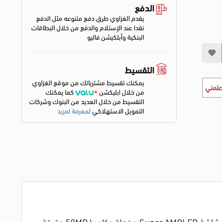
الدفع
يقدم الغزاوي طرق دفع متنوعه مثل الدفع
نقدا عند الإستلام والدفع من خلال البطاقات
البنكية وأبلكيشن فاليو
التقسيط
يمكنك تقسيط مشترياتك من موقع الغزاوي
علمني
من خلال ابليكشن
كما يمكنك
التقسيط من خلال العديد من البنوك وشركات
التمويل الاستهلاكي
لمعرفة لمزيد
اطلب الآن تليفون سامسونج جالاكسي A36 الجديد بمساحة 128GB! استمتع بأداء سلس مع معالج Snapdragon 6 Gen 3 وشاشة Super AMOLED مذهلة وكاميرا 50MP دقيقة.