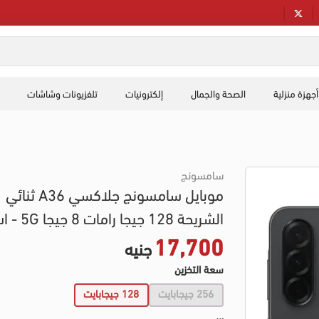
أجهزة منزلية
الصحة والجمال
إلكترونيات
تلفزيونات وشاشات
سامسونج
موبايل سامسونج جلاكسي A36 ثنائي
الشريحة 128 جيجا رامات 8 جيجا 5G - اسود
17,700
جنيه
سعة التخزين
256 جيجابايت
128 جيجابايت