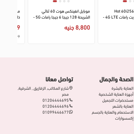
3
4
1
2
3
4
موبايل انفينكس Hot 60i256
موبايل انفينكس هوت 60 ثنائي
جيجابايت 8 جيجابايت رامات 4G LTE -
الشريحة 128 جيجا 6 جيجا رامات 5G -
أزرق
LTE - ازرق
8,800 جنيه
12,599 جنيه
12,999 جنيه
الصحة والجمال
تواصل معانا
العناية بالبشرة
شارع المكاتب, الزقازيق , الشرقية,
أجهزة العناية الشخصية
مصر
مستحضرات التجميل
01204444695
العناية بالشعر
01204444696
الاستحمام والعناية بالجسم
01099446677
إكسسوارات