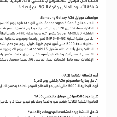
شياكة الأسود الملكي وقوة الـ 5G بين إيديك!
مواصفات موبايل Samsung Galaxy A36:
الأداء: معالج Snapdragon 6 Gen 3 ثماني النواة (4 نانو)، يوفر أداءً سريعاً وسلساً في المهام اليومية والألعاب المتوسطة.
الذاكرة: مساحة تخزين 128 جيجابايت مع 8 جيجا رام، تضمن لك سرعة استجابة ممتازة ومساحة كافية لكل ملفاتك وتطبيقاتك.
الشاشة: Super AMOLED مقاس 6.7 بوصة بدقة FHD+، بتقدم ألواناً حيوية ووضوحاً عالياً مع تصميم الثقب الصغير العصري.
الكاميرا: خلفية ثلاثية (50+8+5 MP) لصور واضحة وفيديوهات عالية الجودة، وكاميرا أمامية 12MP مثالية للسيلفي.
البطارية: سعة 5000 مللي أمبير تدوم طويلاً طوال اليوم، مع دعم الشحن السريع بقوة 45 واط لإنجاز وقتك.
النظام: يعمل بأحدث نظام تشغيل Android 15، مما يوفر لك واجهة مستخدم حديثة، آمنة، ومستقرة جداً في الاستخدام.
التصميم: تصميم أنيق وشيك بلون أسود فخم، مع وزن خفيف يضمن راحة 
الإضافات: دعم كامل لشبكات الجيل الخامس 5G، بصمة سريعة، ومنفذ USB Type-C، مع كافة المستشعرات الأساسية.
أهم الأسئلة الشائعة (FAQ):
1. هل بطارية سامسونج A36 بتكفي يوم كامل؟
أيوة، البطارية الـ 5000 مللي أمبير مع المعالج الموفر للطاقة بتضمن لك إن الموبايل يفضل شغال معاك يوم كامل من الاستخدام الطبيعي بشحنة واحدة بس.
2. إيه جودة الكاميرا في موبايل جالاكسي A36؟
الكاميرا الخلفية الثلاثية بتقدم صور واضحة ومقاطع فيديو ممتازة، والكاميرا الأمامية بدقة 12 ميجابكسل ممتازة جداً للسيلفي ومك
3. هل الشاشة جيدة لمشاهدة الفيديوهات والأفلام؟
نعم، الشاشة نوعها Super AMOLED بمقاس كبير 6.7 بوصة، وده بيضمن لك ألوان مشبعة وسواد حقيقي وتجربة مشاهدة سينمائية ممتعة جداً.