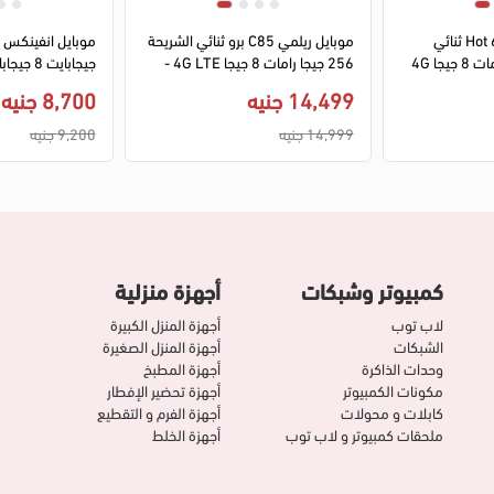
1
2
3
4
1
2
3
4
موبايل انفينيكس Hot 60i ثنائي
موبايل ريلمي C85 برو ثنائي الشريحة
الشريحة 256 جيجا رامات 8 جيجا 4G
256 جيجا رامات 8 جيجا 4G LTE -
اخضر
فضي
14,499 جنيه
8,700 جنيه
14,999 جنيه
9,200 جنيه
كمبيوتر وشبكات
أجهزة منزلية
لاب توب
أجهزة المنزل الكبيرة
الشبكات
أجهزة المنزل الصغيرة
وحدات الذاكرة
أجهزة المطبخ
مكونات الكمبيوتر
أجهزة تحضير الإفطار
كابلات و محولات
أجهزة الفرم و التقطيع
ملحقات كمبيوتر و لاب توب
أجهزة الخلط