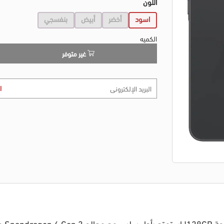
اللون
اسود
أخضر
أبيض
بنفسجي
الكميه
غير متوفر
ا