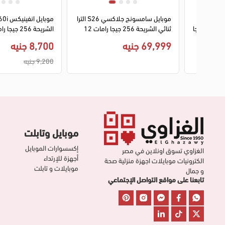
1
2
3
4
1
2
3
4
موبايل سامسونج جلاكسي A27
موبايل سامسونج جلاكسي S26 الترا
ثنائي الشريحة 256 جيجا رامات 8 جيجا
ثنائي الشريحة 256 جيجا رامات 12
جيجا 5G - ازرق فاتح
LTE - اخضر
69,999 جنيه
8,700 جنيه
9,200 جنيه
موبايل وتابلت
إكسسوارات الموبايل
الغزاوي تسوق اونلاين في مصر
أجهزة للإرتداء
الكترونيات موبايلات اجهزة منزلية صحة
موبايلات و تابلت
و جمال
تابعنا على مواقع التواصل الإجتماعي