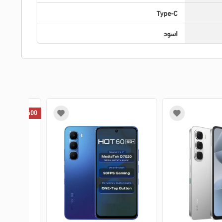
Type-C
اسود
400 جنيه خصم