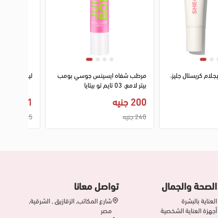
2
1
2
3
لام كريستال جليز،
مرطب شفاه ايسينس جوسي بومب
ليب بالم امان
بيتر لامع، 03 تايم تو بيتايا
200 جنيه
21 جنيه
240 جنيه
25 جنيه
الصحة والجمال
تواصل معانا
العناية بالبشرة
شارع المكاتب, الزقازيق , الشرقية,
أجهزة العناية الشخصية
مصر