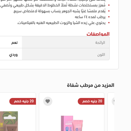
مُعزز بمستخلصات نشطة تُملأ الخطوط الدقيقة بشكل طبيعي وتُضفي على 
يُقدم ملمسًا غنيًا يشبه الجوهر ينساب بسهولة لامتصاص سريع.
يرطب لمده ٢٤ ساعه
يحتوي علي زبده الشيا والزيوت الطبيعيه الغنيه بالفيتامينات.
المواصفات
الرائحة
نعم
اللون
وردي
المزيد من مرطب شفاة
20 جنيه خصم
20 جنيه خصم