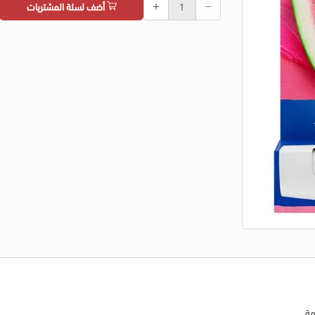
أضف لسلة المشتريات
مة.