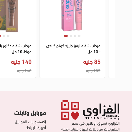
 جلو كيس
مرطب شفاه ليفيز جليزد كوتن كاندي
مرطب شفاه دكتور باو
تينتيد بعامل حماية 15، 01 فانيليا
- 10 مل
موكا، 10 مل
85 جنيه
140 جنيه
105 جنيه
160 جنيه
موبايل وتابلت
إكسسوارات الموبايل
الغزاوي تسوق اونلاين في مصر
أجهزة للإرتداء
الكترونيات موبايلات اجهزة منزلية صحة