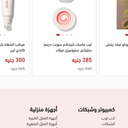
1
2
3
باو تينتد ريتش
ليب ماسك شيجلام سويت دريمز
مرطب الشفاه شيج
سليبانج، ستروبيري ميلك
كاندي لين
285 جنيه
300 جنيه
340 جنيه
360 جنيه
كمبيوتر وشبكات
أجهزة منزلية
لاب توب
أجهزة المنزل الكبيرة
الشبكات
أجهزة المنزل الصغيرة