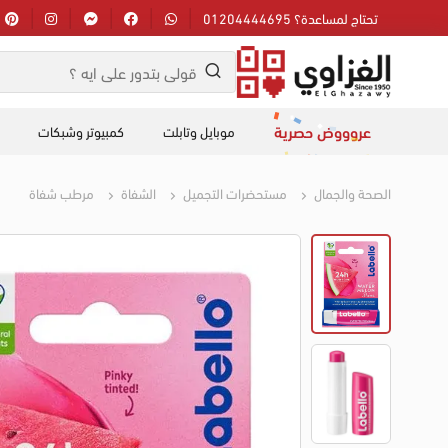
تحتاج لمساعدة؟ 01204444695
عروووض حصرية
موبايل وتابلت
كمبيوتر وشبكات
الصحة والجمال
مستحضرات التجميل
الشفاة
مرطب شفاة