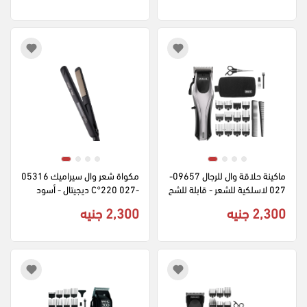
ماكينة حلاقة وال للرجال 09657-
مكواة شعر وال سيراميك 05316
027 لاسلكية للشعر - قابلة للشح
-027 220°C ديجيتال - أسود
ن - فضي × اسود
2,300 جنيه
2,300 جنيه