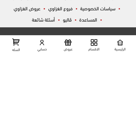
سياسات الخصوصية
فروع الغزاوي
عروض الغزاوي
المساعدة
ڤاليو
أسئلة شائعة
تواصل معانا
شارع المكاتب, الزقازيق , الشرقية, مصر
عرض علي الخريطه
الرئيسية
الاقسام
عروض
حسابي
السله
01204444695
01204444696
01099446677
تابعنا على مواقع التواصل الإجتماعي