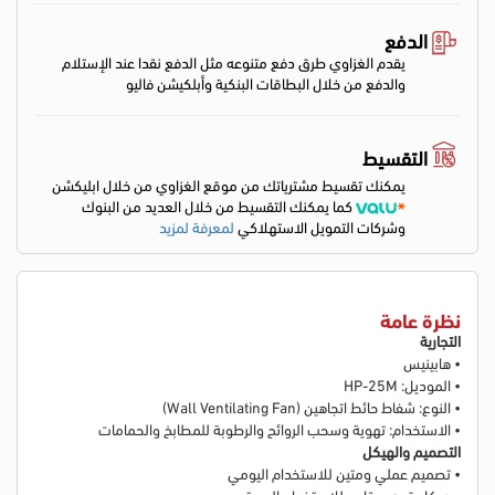
الدفع
يقدم الغزاوي طرق دفع متنوعه مثل الدفع نقدا عند الإستلام
والدفع من خلال البطاقات البنكية وأبلكيشن فاليو
التقسيط
يمكنك تقسيط مشترياتك من موقع الغزاوي من خلال ابليكشن
كما يمكنك التقسيط من خلال العديد من البنوك
وشركات التمويل الاستهلاكي
لمعرفة لمزيد
نظرة عامة
التجارية
• هابينيس
• الموديل: HP-25M
• النوع: شفاط حائط اتجاهين (Wall Ventilating Fan)
• الاستخدام: تهوية وسحب الروائح والرطوبة للمطابخ والحمامات
التصميم والهيكل
• تصميم عملي ومتين للاستخدام اليومي
• هيكل قوي مقاوم للاستخدام المستمر