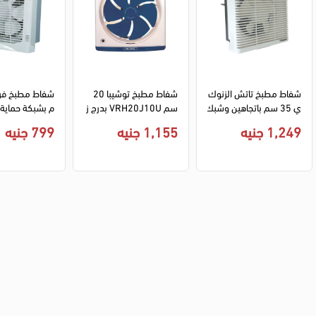
شفاط مطبخ تاتش الزنوك
شفاط مطبخ توشيبا 20 
ي 35 سم باتجاهين وشبك
سم VRH20J10U بدرج ز
م بشبكة حماية 
ة حماية - أبيض
يوت - أزرق
1,249 جنيه
1,155 جنيه
799 جنيه