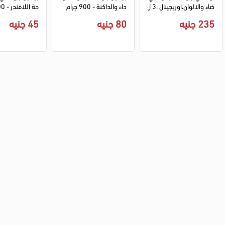
ضاء والالوان،اوريجينال ،3 ل
داء والداكنة - 900 جرام
حة اللافندر - 700 مل
تر
235 جنيه
80 جنيه
45 جنيه