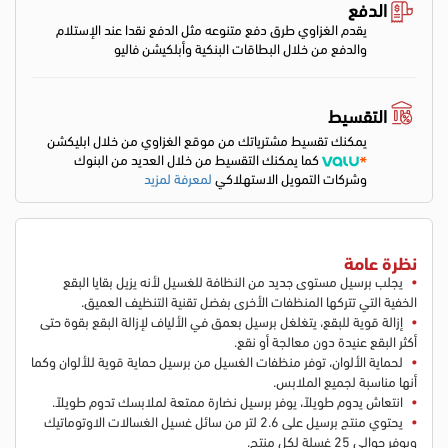
الدفع
يقدم الغزاوي طرق دفع متنوعه مثل الدفع نقدا عند الإستلام
والدفع من خلال البطاقات البنكية وأبلكيشن فاليو
التقسيط
يمكنك تقسيط مشترياتك من موقع الغزاوي من خلال ابليكشن
كما يمكنك التقسيط من خلال العديد من البنوك
وشركات التمويل الاستهلاكي
لمعرفة لمزيد
نظرة عامة
يجلب برسيل مستوى جديد من النظافة للغسيل لأنه يزيل بقايا البقع
الخفية التي تتركها المنظفات الأخرى بفضل تقنية التنظيف العميق.
إزالة قوية للبقع، يتغلغل برسيل بعمق في الألياف لإزالة البقع بقوة حتى
أكثر البقع عنيدة دون معالجة أو نقع.
لحماية الألوان، توفر منظفات الغسيل من برسيل حماية قوية للألوان وكما
أنها مناسبة لجميع الملابس.
انتعاش يدوم طويلاً، يوفر برسيل نضارة ممتعة لملابسك تدوم طويلاً.
يحتوي منتج برسيل على 2.6 لتر من سائل غسيل الغسالات الاوتوماتيك
ويوفر حوالي 25 غسلة لكل منتج.