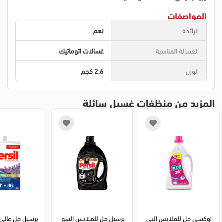
المواصفات
الرائحة
نعم
الغسالة المناسبة
غسالات اتوماتيك
الوزن
2.6 كجم
المزيد من منظفات غسيل سائلة
اوكسي جل للملابس البي
برسيل جل للملابس السو
برسيل جل عالي 