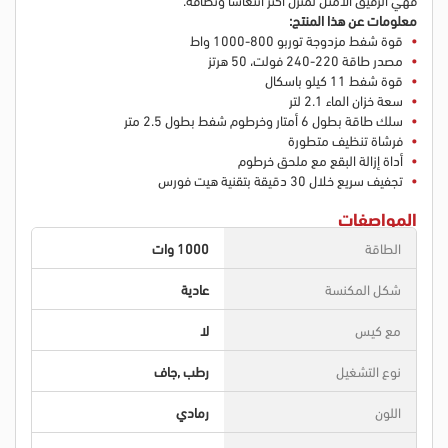
معلومات عن هذا المنتج:
قوة شفط مزدوجة توربو 800-1000 واط
مصدر طاقة 220-240 فولت، 50 هرتز
قوة شفط 11 كيلو باسكال
سعة خزان الماء 2.1 لتر
سلك طاقة بطول 6 أمتار وخرطوم شفط بطول 2.5 متر
فرشاة تنظيف متطورة
أداة إزالة البقع مع ملحق خرطوم
تجفيف سريع خلال 30 دقيقة بتقنية هيت فورس
المواصفات
الطاقة
1000 وات
شكل المكنسة
عادية
مع كيس
لا
نوع التشغيل
رطب ,جاف
اللون
رمادي