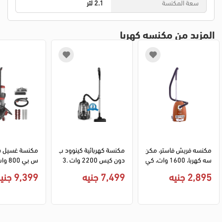
سعة المكنسة
2.1 لتر
المزيد من مكنسه كهربا
مكنسه فريش فاستر، مكن
مكنسة كهربائية كينوود ب
مكنسة غسيل س
سه كهربا، 1600 وات، كي
دون كيس 2200 وات 3.
س اتربة 3.5 لتر، برتقالى، F
5 لتر VBP80.000GB - ا
KD2042 - اسود
2,895 جنيه
7,499 جنيه
9,399 جنيه
B-1600A
سود (ضمان راية)