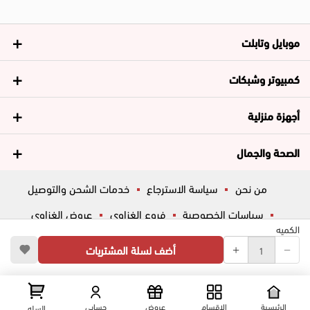
موبايل وتابلت
كمبيوتر وشبكات
أجهزة منزلية
الصحة والجمال
من نحن
سياسة الاسترجاع
خدمات الشحن والتوصيل
سياسات الخصوصية
فروع الغزاوي
عروض الغزاوي
الكميه
المساعدة
ڤاليو
أسئلة شائعة
أضف لسلة المشتريات
تواصل معانا
شارع المكاتب, الزقازيق , الشرقية, مصر
عرض علي الخريطه
الرئيسية
الاقسام
عروض
حسابي
السله