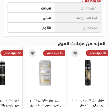
المواصفات
تكوين المنتج
رول اون
الفئة المستهدفة
نسائي
حجم المنتج
50 جم
المزيد من مزيلات العرق
35 جنيه خصم
50 جنيه خصم
22 جنيه خصم
مزيل عرق اكس جولد سبرا
مزيل عرق ستارفيل لافندر 
ديودرنت سبراي 
ي للرجال - 250 مل
جراس للتفتيح للنساء، مزي
س فيلينجز بلاك