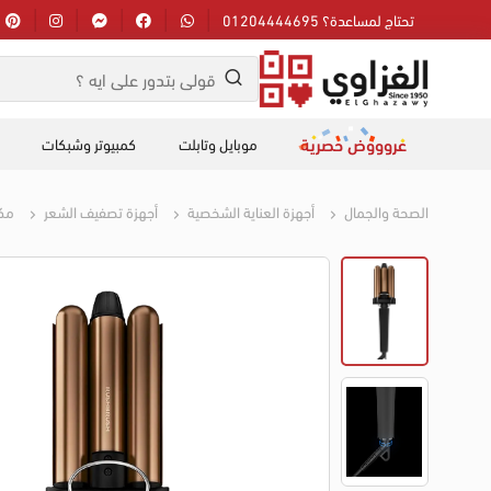
تحتاج لمساعدة؟ 01204444695
عروووض حصرية
موبايل وتابلت
كمبيوتر وشبكات
الصحة والجمال
أجهزة العناية الشخصية
أجهزة تصفيف الشعر
مك