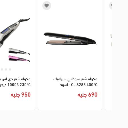
1
2
3
4
1
2
3
4
مكواة شعر سوكاني سيراميك HS-
مكواة شعر سوكاني سيراميك
CL.8288 400°C - اسود
10003 0°C
متعددة
690 جنيه
950 جنيه