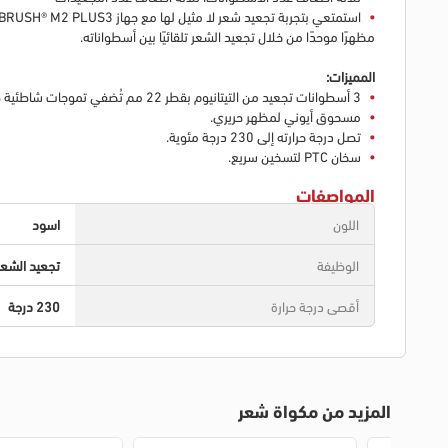
مظهرًا موحدًا من خلال تجعيد الشعر تلقائيًا بين أسطواناته.
المميزات:
3 أسطوانات تجعيد من التيتانيوم بقطر 22 مم تُضفي تموجات شاطئية صحية، مناسبة لجميع أطوال الشعر، بضغطة واحدة فقط.
مسحوق أيوني لمظهر حريري.
تصل درجة حرارته إلى 230 درجة مئوية.
سخان PTC لتسخين سريع.
المواصفات
اللون
اسود
الوظيفة
تجعيد الشعر
أقصى درجة حرارة
230 درجة
المزيد من مكواة شعر