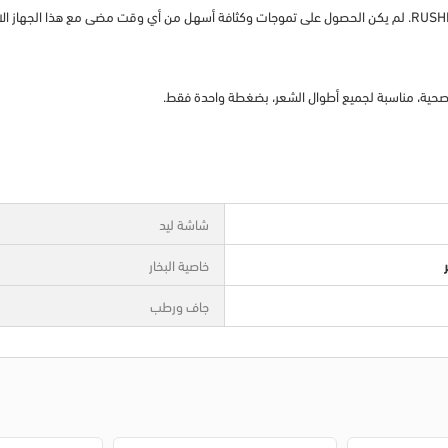
استمتعي بتجربة تجعيد شعر لا مثيل لها مع جهاز RUSHBRUSH® M2 PLUS3. لم يكن الحصول على تموجات وكثافة أسهل من أ
شاشة ليد
خاصية البخار
جاف ورطب