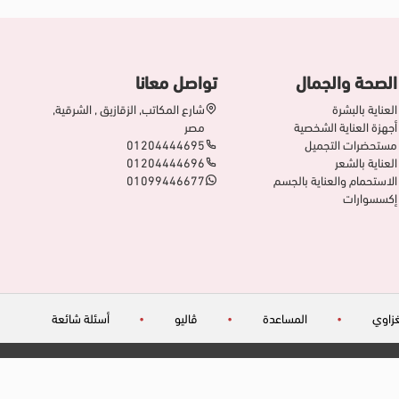
الصحة والجمال
تواصل معانا
العناية بالبشرة
شارع المكاتب, الزقازيق , الشرقية,
أجهزة العناية الشخصية
مصر
مستحضرات التجميل
01204444695
العناية بالشعر
01204444696
الاستحمام والعناية بالجسم
01099446677
إكسسوارات
زاوي
•
المساعدة
•
ڤاليو
•
أسئلة شائعة