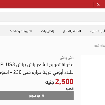
أجهزة منزلية
الصحة والجمال
إلكترونيات
تلفزيونات وشاشات
واة شعر
راش براش
مكواة تمويج الشعر راش بر
طلاء أيوني درجة حرارة حتى 230 - أسود
2,500
جنيه
الكميه
غير متوفر