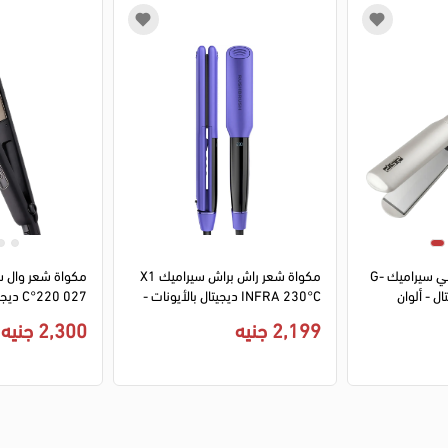
1
2
3
1
2
3
4
مكواة شعر دي اس بي سيراميك G-
مكواة شعر راش براش سيراميك X1
23 ديجيتال - ألوان
INFRA 230°C ديجيتال بالأيونات -
027 220°C ديجيتال - أسود
بنفسجي
2,199 جنيه
2,300 جنيه