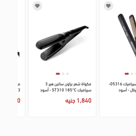
3
4
مكواة شعر وال سيراميك 05316-
مكواة شعر براون ساتين هير 3
مكواة شعر د
سيراميك ST310 185°C - أسود
10023 230°C ديجيتال - ذهبي
1,840 جنيه
950 جنيه