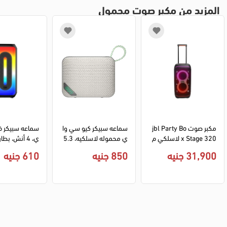
المزيد من مكبر صوت محمول
مكبر صوت jbl Party Bo
سماعه سبيكر كيو سي وا
سماعه سبيكر ف
x Stage 320 لاسلكي م
ي محموله لاسلكيه، 5.3 
ي، 4 أنش، بط
حمول، بلوتوث، أضائة RG
بلوتوث، 5 وات، وقت تش
31,900 جنيه
850 جنيه
610 جنيه
B، أسود، JBLPBSTAGE
غيل 17 ساعة، منفذ شح
سود، V-4031
320UK
ن Type-C، موديل SP2