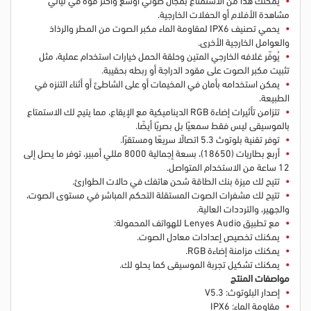
مشاهدة الأفلام أو الحفلات الخارجية.
يحمي تصنيف IPX6 لمقاومة الماء مكبر الصوت من المطر والرذاذ
والعوامل الخارجية الأخرى.
يُوفّر غلافه الخارجي المتين وحلقة الحمل خيارات استخدام عملية، مثل
تثبيت مكبر الصوت على مقود الدراجة أو ربطه بحقيبة.
يمكن استخدامه بأمان في المخيمات أو على الشاطئ أو أثناء التنزه في
الطبيعة.
تتزامن تأثيرات إضاءة RGB الديناميكية مع الإيقاع، مما يتيح لك الاستمتاع
بالموسيقى ليس فقط سمعيًا بل بصريًا أيضًا.
توفر تقنية بلوتوث 5.3 اتصالًا سريعًا ومستقرًا.
أربع بطاريات (18650)، بسعة إجمالية 8000 مللي أمبير، توفر ما يصل إلى
12 ساعة من الاستخدام المتواصل.
تتيح لك ميزة بنك الطاقة شحن هاتفك في حالات الطوارئ.
تتيح لك مشفرات الصوت المستقلة التحكم المباشر في مستوى الصوت،
والجهير، والترددات العالية.
مع تطبيق Lenyes Audio للهواتف المحمولة:
يمكنك تخصيص إعدادات معادل الصوت.
يمكنك مزامنة إضاءة RGB.
يمكنك تشكيل تجربة الموسيقى كما يحلو لك.
مواصفات المنتج
إصدار البلوتوث: V5.3
مقاومة الماء: IPX6