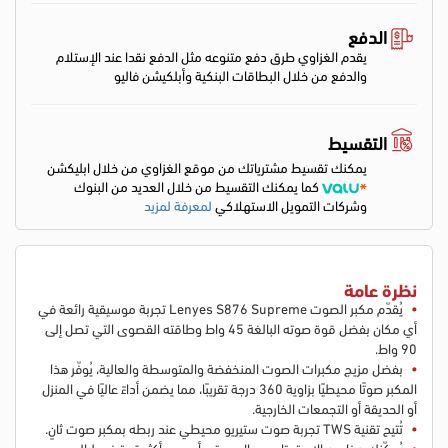
الدفع
يقدم الغزاوي طرق دفع متنوعه مثل الدفع نقدا عند الإستلام
والدفع من خلال البطاقات البنكية وأبلكيشن فاليو
التقسيط
يمكنك تقسيط مشترياتك من موقع الغزاوي من خلال ابليكشن
كما يمكنك التقسيط من خلال العديد من البنوك
وشركات التمويل الاستهلاكي
لمعرفة لمزيد
نظرة عامة
يُقدّم مكبر الصوت Lenyes S876 Supreme تجربة موسيقية رائعة في
أي مكان بفضل قوة صوته البالغة 45 واط وطاقته القصوى التي تصل إلى
90 واط.
بفضل مزيج مكبرات الصوت المنخفضة والمتوسطة والعالية، يُوفّر هذا
المكبر صوتًا محيطيًا بزاوية 360 درجة تقريبًا، مما يضمن أداءً عاليًا في المنزل
أو الحديقة أو التجمعات الخارجية.
تُتيح تقنية TWS تجربة صوت ستيريو محيطي عند ربطه بمكبر صوت ثانٍ.
يُمكّنك هذا من الاستمتاع بمجال صوتي أوسع وأكثر قوة في ليالي