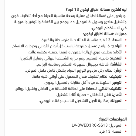
ليه تشتري غسالة اطباق ليفون 13 فرد؟
لو بتدور على غسالة اطباق عملية بسعة مناسبة للعيلة مع أداء تنظيف قوي
وتشغيل هادئ وسهل، فالموديل ده بيجمع بين الكفاءة والتوفير والمرونة
في الاستخدام اليومي.
مميزات غسالة اطباق ليفون:
السعة:
13 فرد مناسبة للعائلات المتوسطة والكبيرة.
البرامج
: 6 برامج غسيل متنوعة تناسب كل أنواع الأواني ودرجات الاتساخ.
الأداء:
تنظيف قوي لإزالة الدهون والبقع الصعبة بكفاءة عالية.
التعقيم:
خاصية التعقيم لرفع حرارة الشطف النهائي وتقليل البكتيريا.
الشاشة
: شاشة ديجيتال لسهولة التحكم ومتابعة البرامج.
الرش:
نظام رش مزدوج لتوزيع المياه بشكل كامل داخل الحوض.
ا
لتجفيف:
نظام تنشيف فعال للحصول على أواني شبه جافة.
ا
لتوفير:
استهلاك مياه أقل مقارنة بالغسيل اليدوي.
التنظيف الذاتي
: للحفاظ على نظافة الغسالة من الداخل وتقليل الروائح.
ا
لأمان:
قفل للأطفال + حماية أثناء التشغيل.
المرونة:
إمكانية تأجيل التشغيل لتناسب وقتك اليومي.
المواصفات الفنية:
الموديل: LV-DWED3RC-SS13
السعة: 13 فرد