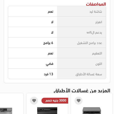
المواصفات
شاشة ليد
نعم
انفرتر
لا
يدعم الwifi
لا
عدد برامج التشغيل
6 برامج
التعقيم
نعم
اللون
فضي
سعة غسالة الأطباق
13 فرد
المزيد من غسالات الأطباق
3000 جنيه خصم