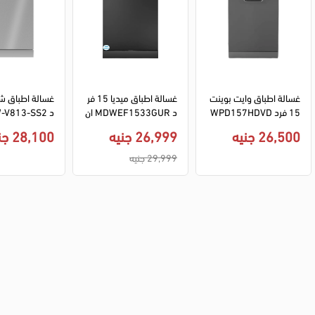
غسالة اطباق وايت بوينت 
غسالة اطباق ميديا 15 فر
15 فرد WPD157HDVD
د MDWEF1533GUR ان
X انفرتر ديجيتال تعقيم بخا
فرتر ديجيتال واي فاي فلتر 
ل - سيلفر
26,500 جنيه
26,999 جنيه
28,100 جنيه
ر نصف تحميل - استانلس 
مضاد للبكتيريا - اسود (ض
غامق
مان ميراكو)
29,999 جنيه