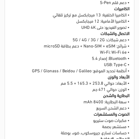
• دعم قلم S-Pen
الكاميرات
• الكاميرا الخلفية: 13 ميجابكسل مع تركيز تلقائي
• الكاميرا الأمامية: 12 ميجابكسل
• تصوير الفيديو: حتى UHD 4K
الاتصال والشبكات
• دعم شبكات: 5G / 4G / 3G / 2G
• شرائح: Nano-SIM + eSIM + دعم بطاقة microSD
• Wi-Fi: Wi-Fi 6e
• Bluetooth: إصدار 5.4
• USB: Type-C
• أنظمة تحديد الموقع: GPS / Glonass / Beidou / Galileo
الأبعاد والوزن
• الأبعاد: حوالي 253.8 × 165.3 × 5.5 مم
• الوزن: حوالي 471 جم
البطارية والشحن
• سعة البطارية: 8400 mAh
• دعم الشحن السريع
الصوت والمستشعرات
• مكبرات صوت ستيريو
• مستشعر بصمة
• حساسات تسارع، جيروسكوب، ضوء، بوصلة
الخصائص الإضافية