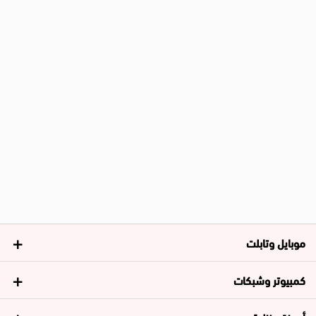
موبايل وتابلت
كمبيوتر وشبكات