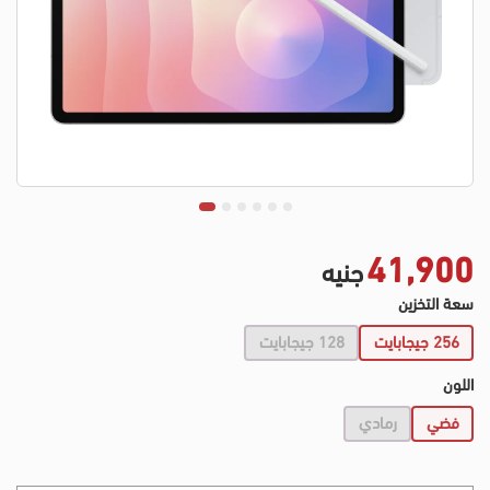
41,900
جنيه
سعة التخزين
256 جيجابايت
128 جيجابايت
اللون
فضي
رمادي