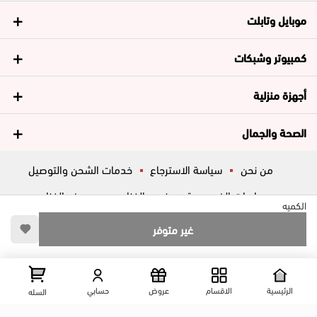
موبايل وتابلت
كمبيوتر وشبكات
أجهزة منزلية
الصحة والجمال
من نحن
سياسة الاسترجاع
خدمات الشحن والتوصيل
سياسات الخصوصية
فروع الغزاوي
عروض الغزاوي
الكميه
المساعدة
ڤاليو
أسئلة شائعة
غير متوفر
تواصل معانا
شارع المكاتب, الزقازيق , الشرقية, مصر
عرض علي الخريطه
الرئيسية
الاقسام
عروض
حسابي
السله
01204444695