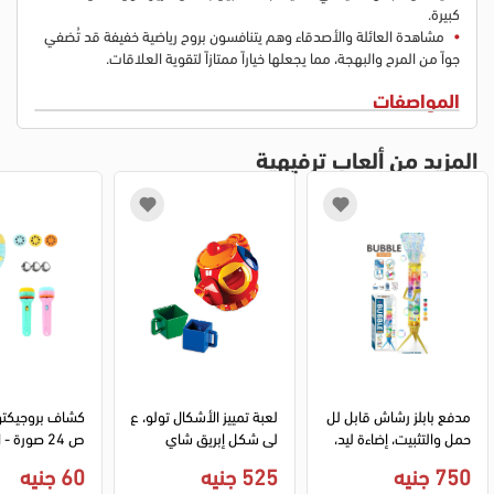
كبيرة.
مشاهدة العائلة والأصدقاء وهم يتنافسون بروح رياضية خفيفة قد تُضفي
جواً من المرح والبهجة، مما يجعلها خياراً ممتازاً لتقوية العلاقات.
المواصفات
المزيد من ألعاب ترفيهية
مدفع بابلز رشاش قابل لل
لعبة تمييز الأشكال تولو، ع
حمل والتثبيت، إضاءة ليد، 
لى شكل إبريق شاي
ص 24 صورة 
متعدد الألوان، 456-24
دة
750 جنيه
525 جنيه
60 جنيه