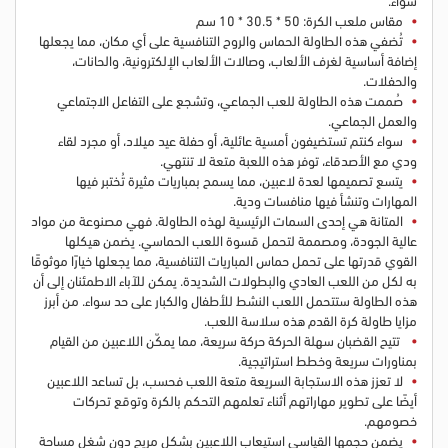
مقاس ملعب الكرة: 50 * 30.5 * 10 سم
تُضفي هذه الطاولة الحماس والروح التنافسية على أي مكان، مما يجعلها
إضافة أساسية لغرف الألعاب، وصالات الألعاب الإلكترونية، والحانات،
والحفلات.
صُممت هذه الطاولة للعب الجماعي، وتشجع على التفاعل الاجتماعي
والعمل الجماعي.
سواء كنتم تستضيفون أمسية عائلية، أو حفلة عيد ميلاد، أو مجرد لقاء
ودي مع الأصدقاء، توفر هذه اللعبة متعة لا تنتهي.
يتسع تصميمها لعدة لاعبين، مما يسمح بمباريات مثيرة تُختبر فيها
المهارات وتنشأ فيها منافسات ودية.
المتانة هي إحدى السمات الرئيسية لهذه الطاولة. فهي مصنوعة من مواد
عالية الجودة، ومصممة لتحمل قسوة اللعب الحماسي. يضمن هيكلها
القوي قدرتها على تحمل حماس المباريات التنافسية، مما يجعلها خيارًا موثوقًا
به لكل من اللعب العادي والبطولات الشديدة. يمكن للآباء الاطمئنان إلى أن
هذه الطاولة ستتحمل اللعب النشط للأطفال والكبار على حد سواء. من أبرز
مزايا طاولة كرة القدم هذه سلاسة اللعب.
تتيح القضبان سهلة الحركة حركة سريعة، مما يمكّن اللاعبين من القيام
بمناورات سريعة وخطط استراتيجية.
لا تعزز هذه الاستجابة السريعة متعة اللعب فحسب، بل تساعد اللاعبين
أيضًا على تطوير مهاراتهم أثناء تعلمهم التحكم بالكرة وتوقع تحركات
خصومهم.
يضمن حجمها القياسي استيعاب اللاعبين بشكل مريح دون شغل مساحة