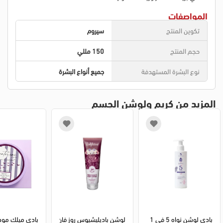
المواصفات
تكوين المنتج
سيروم
حجم المنتج
150 مللي
نوع البشرة المستهدفة
جميع أنواع البشرة
المزيد من كريم ولوشن الجسم
بادي لوشن نواه 5 في 1 
لوشن باديليشيوس روز فان
بادي ميلك مود 