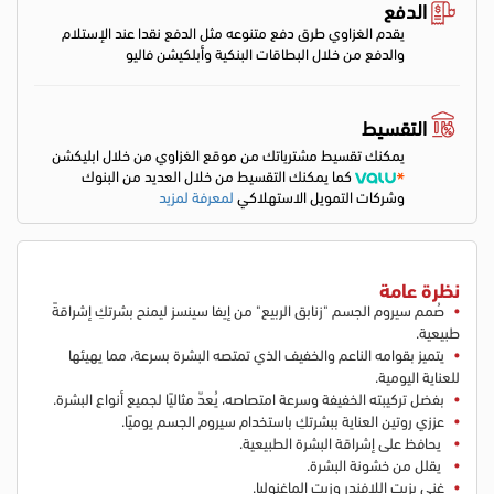
الدفع
يقدم الغزاوي طرق دفع متنوعه مثل الدفع نقدا عند الإستلام
والدفع من خلال البطاقات البنكية وأبلكيشن فاليو
التقسيط
يمكنك تقسيط مشترياتك من موقع الغزاوي من خلال ابليكشن
كما يمكنك التقسيط من خلال العديد من البنوك
وشركات التمويل الاستهلاكي
لمعرفة لمزيد
نظرة عامة
صُمم سيروم الجسم "زنابق الربيع" من إيفا سينسز ليمنح بشرتكِ إشراقةً
طبيعية.
يتميز بقوامه الناعم والخفيف الذي تمتصه البشرة بسرعة، مما يهيئها
للعناية اليومية.
بفضل تركيبته الخفيفة وسرعة امتصاصه، يُعدّ مثاليًا لجميع أنواع البشرة.
عززي روتين العناية ببشرتكِ باستخدام سيروم الجسم يوميًا.
يحافظ على إشراقة البشرة الطبيعية.
يقلل من خشونة البشرة.
غني بزيت اللافندر وزيت الماغنوليا.