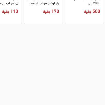
، 200 مل
يليا لوشن مرطب لجسم ، 
236 مل
ل .
500 جنيه
170 جنيه
110 جنيه