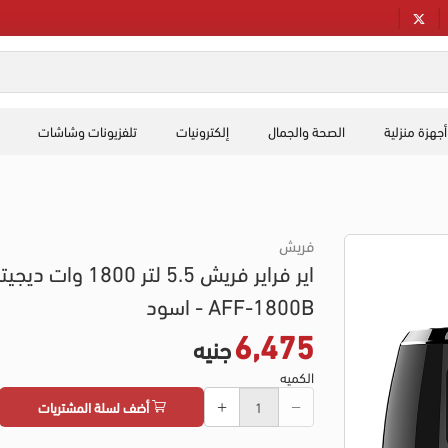
أجهزة منزلية
الصحة والجمال
إلكترونيات
تلفزيونات وشاشات
فريش
اير فراير فريش 5.5 لتر 1800 وات د
AFF-1800B - اسود
6,475
جنيه
الكميه
أضف لسلة المشتريات