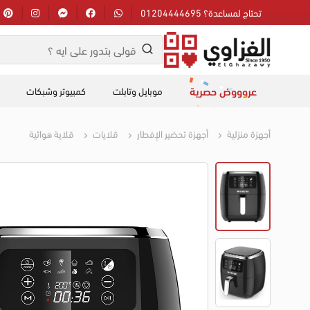
تحتاج لمساعدة؟ 01204444695
عروووض حصرية
موبايل وتابلت
كمبيوتر وشبكات
أجهزة منزلية
أجهزة تحضير الإفطار
قلايات
قلاية هوائية