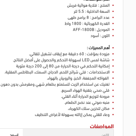
المنتج : قلاية هوائية فريش
السعة الداخلية : 5.5 لتر
عدد البرامج : 8 برامج طهى
القدرة الكهربائية : 1800 واط
الموديل : AFF-1800B
اللون : أسود
أهم المميزات :
مزودة بمؤقت : 60 دقيقة مع إيقاف تشغيل تلقائي.
شاشة لمس LED لسهولة التحكم والحصول على أفضل النتائج.
إمكانية التحكم في درجة الحرارة من 80 إلى 200 درجة مئوية
الاستخدامات : قلي شرائح اللحم، الدجاج، السمك، البطاطس المقلية،
الفواكه المجففة، الخبز، والروبيان بالهواء.
تغنيك عن استخدام الزيت لتستمتع بطعام شهي ومقرمش بدون دهون ز
قلي صحي بتقنية الهواء السريع.
مروحة لتوزيع الحرارة أثناء القلي.
منبه صوتي عند نضج الطعام.
مكان لتخزين سلك الكهرباء.
وعاء للقلي يمكن إزالته بسهولة لأغراض التنظيف
المواصفات
اللون
اسود