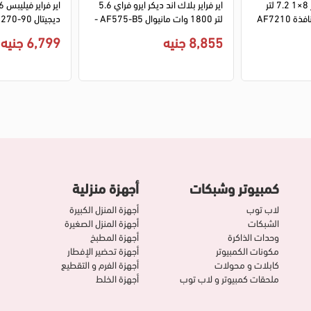
اير فراير بلاك اند ديكر 8×1 7.2 لتر
اير فراير بلاك اند ديكر ايرو فراي 5.6
1800 وات ديجيتال بنافذة AF7210
لتر 1800 وات مانيوال AF575-B5 -
ديجيتال HD9270-90 - أسود
(ضمان الوكيل)
أسود (ضمان انسيا)
8,855 جنيه
6,799 جنيه
كمبيوتر وشبكات
أجهزة منزلية
لاب توب
أجهزة المنزل الكبيرة
الشبكات
أجهزة المنزل الصغيرة
وحدات الذاكرة
أجهزة المطبخ
مكونات الكمبيوتر
أجهزة تحضير الإفطار
كابلات و محولات
أجهزة الفرم و التقطيع
ملحقات كمبيوتر و لاب توب
أجهزة الخلط