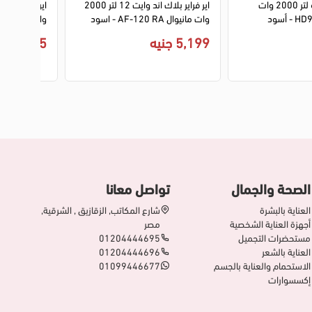
اير فراير فيليبس 6 لتر 2000 وات
اير فراير بلاك اند وايت 12 لتر 2000
وات مانيوال AF-120 RA - اسود
وات ديجيتال AF4037-B5 - اسود
5,199 جنيه
7,695 جنيه
الصحة والجمال
تواصل معانا
العناية بالبشرة
شارع المكاتب, الزقازيق , الشرقية,
أجهزة العناية الشخصية
مصر
مستحضرات التجميل
01204444695
العناية بالشعر
01204444696
الاستحمام والعناية بالجسم
01099446677
إكسسوارات