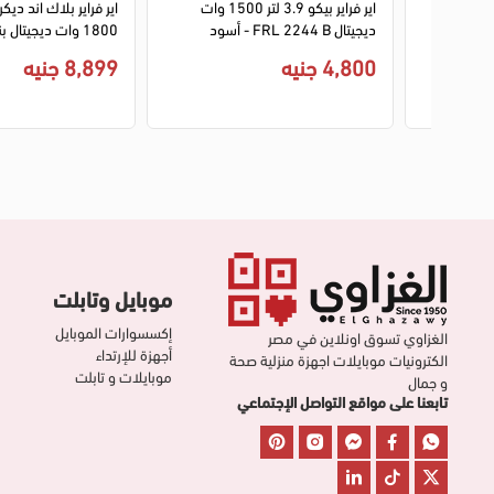
اير فراير فرن بلاك ديكر ايرو فراي 12
اير فراير بيكو 3.9 لتر 1500 وات
لتر 1500 وات ديجيتال AOF100 -
ديجيتال FRL 2244 B - أسود
- اسود (ضمان انسيا) 
4,800 جنيه
8,899 جنيه
موبايل وتابلت
إكسسوارات الموبايل
الغزاوي تسوق اونلاين في مصر
أجهزة للإرتداء
الكترونيات موبايلات اجهزة منزلية صحة
موبايلات و تابلت
و جمال
تابعنا على مواقع التواصل الإجتماعي