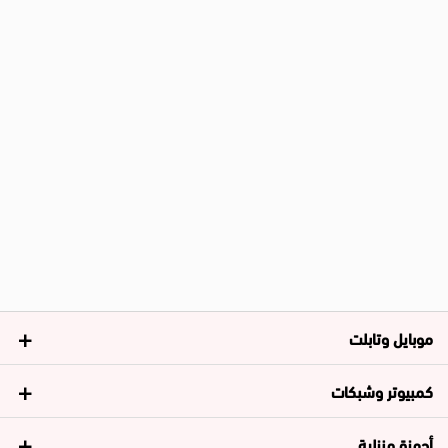
موبايل وتابلت
كمبيوتر وشبكات
أجهزة منزلية