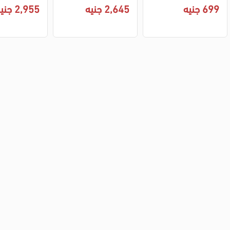
ة سيراميك - احمر
-56 - اسود
-76 - اخضر (ضمان I2 راية)
699 جنيه
2,645 جنيه
2,955 جنيه