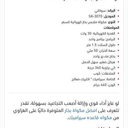
البراند
: سوكاني
الموديل
: SK-3070
النوع
: مكواة ملابس بخار كهربائية للسفر
المواصفات
القدرة الكهربائية: 30 وات
البرامج: برنامج واحد
طول السلك: 1.5 متر
سعة الخزان: 50 ملي
بخاخ ماء بزر واحد
هيكل صغير، سهل الحمل
كي بزاوية 360 درجة
الملحقات: كوب
الخامة: سيراميك * اكليرك معالج
الوزن: 460 جرام
لو عايز أداء قوي وإزالة أصعب التجاعيد بسهولة، تقدر
تتعرف على
افضل مكواة بخار
المتوفرة حاليًا على الغزاوي
من
مكواه قاعده سيراميك
.