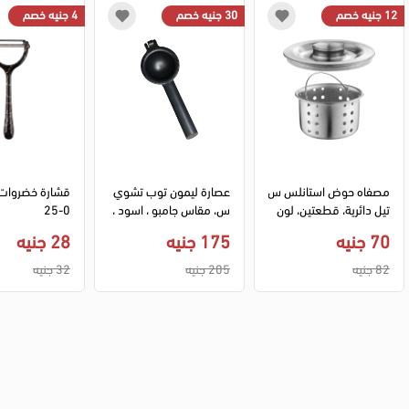
12 جنيه خصم
30 جنيه خصم
4 جنيه خصم
مصفاه حوض استانلس س
عصارة ليمون توب تشوي
تيل دائرية، قطعتين، لون 
س، مقاس جامبو ، اسود ، 
0-25
فضي
45
70 جنيه
175 جنيه
28 جنيه
82 جنيه
205 جنيه
32 جنيه