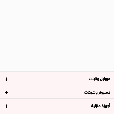
موبايل وتابلت
كمبيوتر وشبكات
أجهزة منزلية