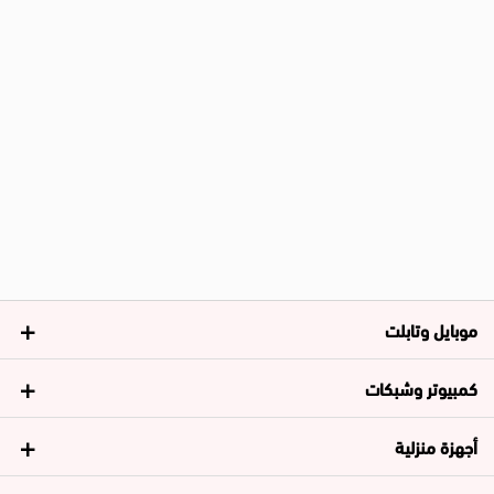
موبايل وتابلت
كمبيوتر وشبكات
أجهزة منزلية