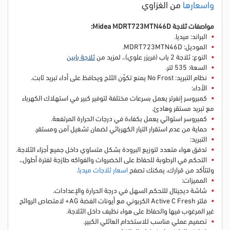
واسعارها
من الغزاوي
مواصفات ثلاجة Midea MDRT723MTN46D:
البراند: ميديا.
الموديل: MDRT723MTN46D.
النوع: ثلاجة 2 باب (فريزر علوي).
، لمزيد من
ثلاجة بابين
السعة: 535 لتر.
نظام التبريد: No Frost يمنع تكوّن الثلج ويحافظ على أداء تبريد ثابت.
الأداء:
كمبروسر إنفرتر يعمل بسرعات مختلفة لتوفير كبير في استهلاك الكهرباء
مع تبريد مستقر وهادئ.
كمبروسر استوائي يعمل بكفاءة في درجات الحرارة المرتفعة.
حماية من عدم استقرار التيار الكهربائي لضمان تشغيل آمن ومستقر.
التبريد:
تدفق هواء متعدد لتوزيع البرودة بشكل متساوي داخل جميع أجزاء الثلاجة.
التحكم في الرطوبة للحفاظ على الخضروات والفواكه طازجة لفترة أطول.
،
ولتتأكد من قرارك، يمكنك تصفح
اسعار ثلاجات ميديا
.
المميزات:
شاشة ديجيتال للتحكم السهل في درجة الحرارة والإعدادات.
فلتر Active C Fresh الكربوني مع أيونات الفضة AG+ لامتصاص الروائح
غير المرغوب فيها والحفاظ على هواء نظيف داخل الثلاجة.
تصميم عملي مناسب للاستخدام العائلي الكبير.