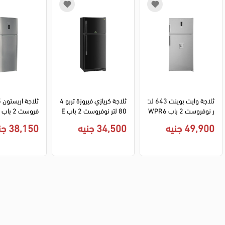
ثلاجة وايت بوينت 643 لت
ثلاجة كريازي فيروزة تربو 4
ر نوفروست 2 باب WPR6
80 لتر نوفروست 2 باب E
43DWDVX ديجيتال ديسب
520NV-2 - اسود
49,900 جنيه
34,500 جنيه
38,150 جنيه
نسر - استانلس ستيل سيل
ل - فضي
فر