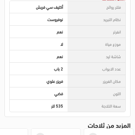
فلتر روائح
أكتيف سي فريش
نظام التبريد
نوفروست
انفرتر
نعم
موزع مياة
لا
شاشة ليد
نعم
عدد الابواب
2 باب
مكان الفريزر
فريزر علوي
اللون
فضي
سعة التلاجة
535 لتر
المزيد من ثلاجات