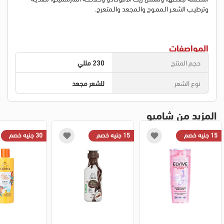
وترطيـب الشعـر الـممـوج والـمجعد والـمتعرج.
المواصفات
حجم المنتج
230 مللي
نوع الشعر
للشعر مجعد
المزيد من شامبو
15 جنيه خصم
15 جنيه خصم
30 جنيه خصم