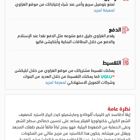
تمتع بتوصيل سريع وأمن عند شراء إحتياجاتك من موقع الغزاوي
لمعرفة لمزيد
الدفع
يقدم الغزاوي طرق دفع متنوعه مثل الدفع نقدا عند الإستلام
والدفع من خلال البطاقات البنكية وأبلكيشن فاليو
التقسيط
يمكنك تقسيط مشترياتك من موقع الغزاوي من خلال ابليكشن
كما يمكنك التقسيط من خلال العديد من البنوك
وشركات التمويل الاستهلاكي
لمعرفة لمزيد
نظرة عامة
إيڤا أدڤانسد كير كلينيك أڤوكادو ومارشميلو كيدز كيرلز كاسترد لتصفيف
الشعر الكيرلي بتكنولوچيا الفيلتر يساعد على تحسين خصائص سطح الشعر
وعلى الـحماية من الضغوط البيئية. فهو يمنح ثباتاً فائقاً لشعر طفلك المجعد
ويقلل من هيشانه. يتكون هذا الكاسترد من مزيج مثالي من المكونات
المكملة لبعضها، وتشمل زيت الأڤوكادو وخلاصــة المارشميلـو، لتغذيـة