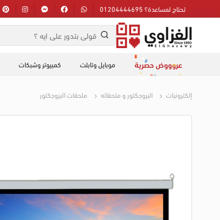
تحتاج لمساعدة؟ 01204444695
عروووض حصرية
موبايل وتابلت
كمبيوتر وشبكات
إلكترونيات
البروجكتور و ملحقاته
ملحقات البروجكتور