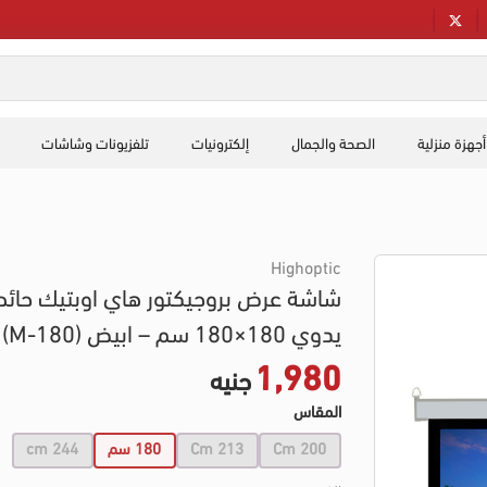
أجهزة منزلية
الصحة والجمال
إلكترونيات
تلفزيونات وشاشات
Highoptic
شاشة عرض بروجيكتور هاي اوبتيك حائط
يدوي 180×180 سم – ابيض (M-180)
1,980
جنيه
المقاس
200 Cm
213 Cm
180 سم
244 cm