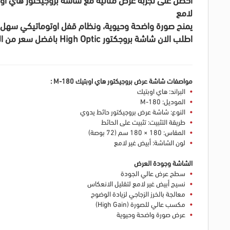
لامع
يمنح صورة واضحة وحيوية، ونظام قفل اوتوماتيكي سهل الا
اطلب الان شاشة بروجكتور High Optic بافضل سعر من الغزاوي، ويمكنك ايضا التعرف على
مواصفات شاشة عرض بروجيكتور هاي اوبتيك M-180 :
البراند: هاي اوبتيك
الموديل: M-180
النوع: شاشة عرض بروجيكتور حائط يدوي
طريقة التثبيت: تثبيت على الحائط
المقاس: 180 × 180 سم (72 بوصة)
لون الشاشة: أبيض غير لامع
الشاشة وجودة العرض
سطح عرض عالي الجودة
نسيج أبيض غير لامع لتقليل الانعكاس
معالجة بالخرز الزجاجي لزيادة الوضوح
مكسب عالي للصورة (High Gain)
عرض صورة واضحة وحيوية