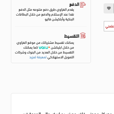
الدفع
يقدم الغزاوي طرق دفع متنوعه مثل الدفع
نقدا عند الإستلام والدفع من خلال البطاقات
البنكية وأبلكيشن فاليو
علمني
التقسيط
يمكنك تقسيط مشترياتك من موقع الغزاوي
من خلال ابليكشن
كما يمكنك
التقسيط من خلال العديد من البنوك وشركات
التمويل الاستهلاكي
لمعرفة لمزيد
كتور هاي اوبتيك M-180 الحائطية اليدوية بمقاس 180×180 سم، بتصميم متين وهيكل معدني فاخر، مع نسيج ابيض عالي الجودة غير