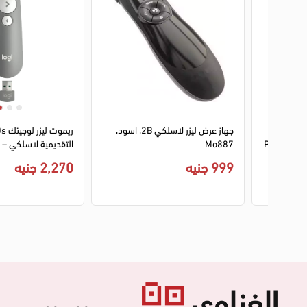
يجا ماكس
جهاز عرض ليزر لاسلكي 2B، اسود،
K-1 – ريموت تقديم PowerPoint
Mo887
(910-006520)
999 جنيه
2,270 جنيه