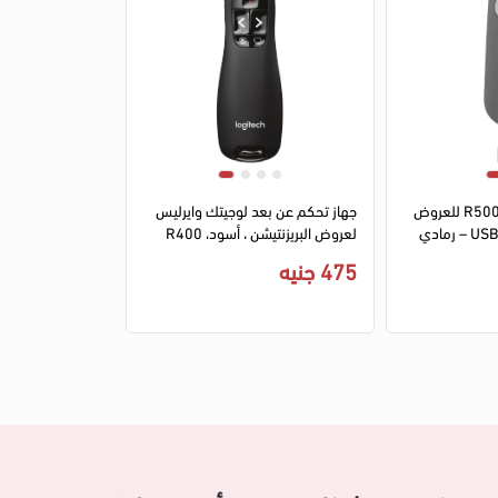
ريموت ليزر لوجيتك R500s للعروض
جهاز تحكم عن بعد لوجيتك وايرليس
التقديمية لاسلكي – USB – رمادي
لعروض البريزنتيشن ، أسود، R400
475 جنيه