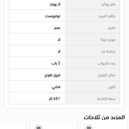
فلتر روائح
لا يوجد
نظام التبريد
نوفروست
انفرتر
نعم
موزع مياة
لا
شاشة ليد
لا
عدد الابواب
2 باب
مكان الفريزر
فريزر علوي
اللون
فضي
سعة التلاجة
451 لتر
المزيد من ثلاجات