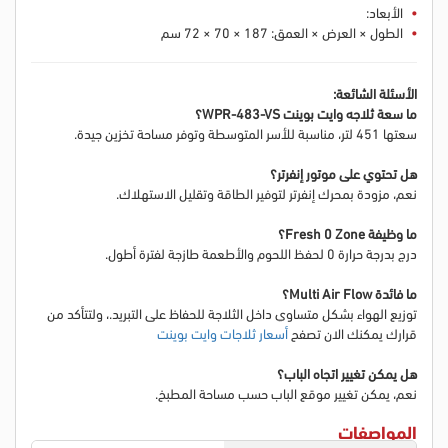
الأبعاد:
الطول × العرض × العمق: 187 × 70 × 72 سم
الأسئلة الشائعة:
ما سعة ثلاجه وايت بوينت WPR-483-VS؟
سعتها 451 لتر، مناسبة للأسر المتوسطة وتوفر مساحة تخزين جيدة.
هل تحتوي على موتور إنفرتر؟
نعم، مزودة بمحرك إنفرتر لتوفير الطاقة وتقليل الاستهلاك.
ما وظيفة Fresh 0 Zone؟
درج بدرجة حرارة 0 لحفظ اللحوم والأطعمة طازجة لفترة أطول.
ما فائدة Multi Air Flow؟
توزيع الهواء بشكل متساوي داخل الثلاجة للحفاظ على التبريد.
، ولتتأكد من
قرارك يمكنك الان تصفح
أسعار ثلاجات وايت بوينت
هل يمكن تغيير اتجاه الباب؟
نعم، يمكن تغيير موقع الباب حسب مساحة المطبخ.
المواصفات