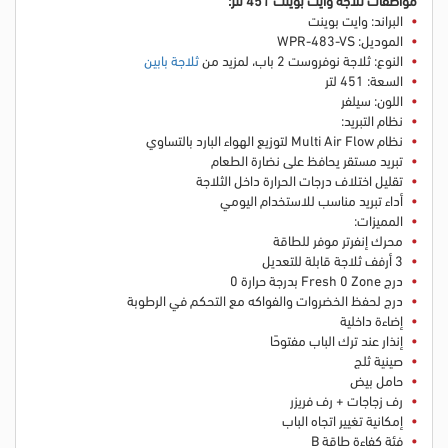
البراند: وايت بوينت
الموديل: WPR-483-VS
النوع: ثلاجة نوفروست 2 باب
، لمزيد من
ثلاجة بابين
السعة: 451 لتر
اللون: سيلفر
نظام التبريد:
نظام Multi Air Flow لتوزيع الهواء البارد بالتساوي
تبريد مستقر يحافظ على نضارة الطعام
تقليل اختلاف درجات الحرارة داخل الثلاجة
أداء تبريد مناسب للاستخدام اليومي
المميزات:
محرك إنفرتر موفر للطاقة
3 أرفف ثلاجة قابلة للتعديل
درج Fresh 0 Zone بدرجة حرارة 0
درج لحفظ الخضروات والفواكه مع التحكم في الرطوبة
إضاءة داخلية
إنذار عند ترك الباب مفتوحًا
صينية ثلج
حامل بيض
رف زجاجات + رف فريزر
إمكانية تغيير اتجاه الباب
فئة كفاءة طاقة B