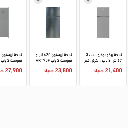
ثلاجة بيكو نوفروست ، 3
ثلاجة اريستون 420 لتر نو
67 لتر ، 2 باب ، انفرتر ، فض
فروست 2 باب ART70F
ي ، RDNE420K02DXIS
1422XNA انفرتر - سيلفر
21,400 جنيه
23,800 جنيه
27,900 جنيه
EG
- سيلفر